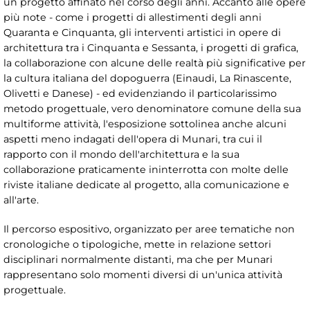
un progetto affinato nel corso degli anni. Accanto alle opere
più note - come i progetti di allestimenti degli anni
Quaranta e Cinquanta, gli interventi artistici in opere di
architettura tra i Cinquanta e Sessanta, i progetti di grafica,
la collaborazione con alcune delle realtà più significative per
la cultura italiana del dopoguerra (Einaudi, La Rinascente,
Olivetti e Danese) - ed evidenziando il particolarissimo
metodo progettuale, vero denominatore comune della sua
multiforme attività, l'esposizione sottolinea anche alcuni
aspetti meno indagati dell'opera di Munari, tra cui il
rapporto con il mondo dell'architettura e la sua
collaborazione praticamente ininterrotta con molte delle
riviste italiane dedicate al progetto, alla comunicazione e
all'arte.
Il percorso espositivo, organizzato per aree tematiche non
cronologiche o tipologiche, mette in relazione settori
disciplinari normalmente distanti, ma che per Munari
rappresentano solo momenti diversi di un'unica attività
progettuale.