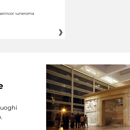
eiincomuneroma
e
 luoghi
.