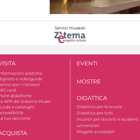
Servizi museali
VISITA
EVENTI
Informazioni pratiche
Biglietti e videoguide
MOSTRE
ervizi per i visitatori
MIC card
isite didattiche
DIDATTICA
Le APP del Sistema Musei
Didattica per le scuole
Guide e cataloghi
ccessibilità
Didattica per tutti
La tua opinione
Incontri per docenti e studenti
universitari
Progetti accessibili
ACQUISTA