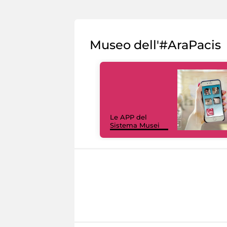
Museo dell'#AraPacis
Le APP del
Sistema Musei