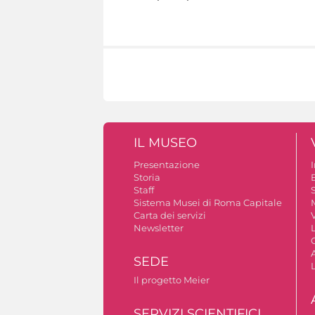
IL MUSEO
Presentazione
Storia
Staff
S
Sistema Musei di Roma Capitale
Carta dei servizi
V
Newsletter
A
SEDE
Il progetto Meier
SERVIZI SCIENTIFICI