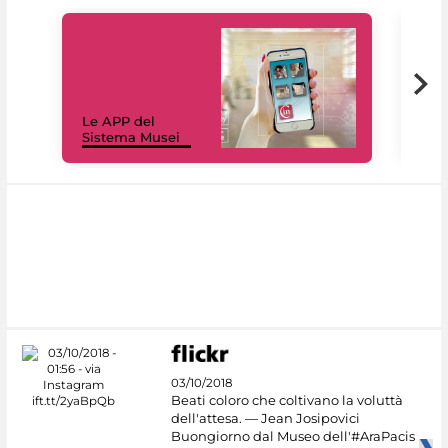
Il 
Le APP del
Mus
Sistema Musei
net
03/10/2018
Beati coloro che coltivano la voluttà
dell'attesa. — Jean Josipovici
Buongiorno dal Museo dell'#AraPacis