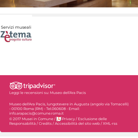
Servizi museali
Leggi le recensioni su:
Museo dell'Ara Pacis
Museo dell'Ara Pacis, lungotevere in Augusta (angolo via Tomacelli)
- 00100 Roma (RM) - Tel.060608 - Email:
info.arapacis@comune.roma.it
© 2017 Musei in Comune
/
Privacy
/
Esclusione delle
Responsabilità
/
Credits
/
Accessibilità del sito web
/
XML-rss