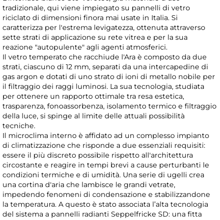
tradizionale, qui viene impiegato su pannelli di vetro
riciclato di dimensioni finora mai usate in Italia. Si
caratterizza per l'estrema levigatezza, ottenuta attraverso
sette strati di applicazione su rete vitrea e per la sua
reazione "autopulente" agli agenti atmosferici.
Il vetro temperato che racchiude l'Ara è composto da due
strati, ciascuno di 12 mm, separati da una intercapedine di
gas argon e dotati di uno strato di ioni di metallo nobile per
il filtraggio dei raggi luminosi. La sua tecnologia, studiata
per ottenere un rapporto ottimale tra resa estetica,
trasparenza, fonoassorbenza, isolamento termico e filtraggio
della luce, si spinge al limite delle attuali possibilità
tecniche.
Il microclima interno è affidato ad un complesso impianto
di climatizzazione che risponde a due essenziali requisiti:
essere il più discreto possibile rispetto all'architettura
circostante e reagire in tempi brevi a cause perturbanti le
condizioni termiche e di umidità. Una serie di ugelli crea
una cortina d'aria che lambisce le grandi vetrate,
impedendo fenomeni di condensazione e stabilizzandone
la temperatura. A questo è stato associata l’alta tecnologia
del sistema a pannelli radianti Seppelfricke SD: una fitta