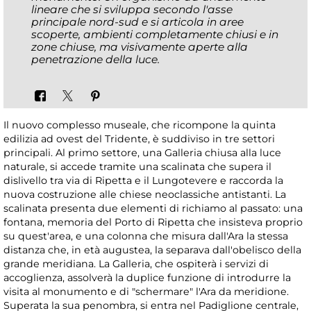
lineare che si sviluppa secondo l'asse
principale nord-sud e si articola in aree
scoperte, ambienti completamente chiusi e in
zone chiuse, ma visivamente aperte alla
penetrazione della luce.
Il nuovo complesso museale, che ricompone la quinta
edilizia ad ovest del Tridente, è suddiviso in tre settori
principali. Al primo settore, una Galleria chiusa alla luce
naturale, si accede tramite una scalinata che supera il
dislivello tra via di Ripetta e il Lungotevere e raccorda la
nuova costruzione alle chiese neoclassiche antistanti. La
scalinata presenta due elementi di richiamo al passato: una
fontana, memoria del Porto di Ripetta che insisteva proprio
su quest'area, e una colonna che misura dall'Ara la stessa
distanza che, in età augustea, la separava dall'obelisco della
grande meridiana. La Galleria, che ospiterà i servizi di
accoglienza, assolverà la duplice funzione di introdurre la
visita al monumento e di "schermare" l'Ara da meridione.
Superata la sua penombra, si entra nel Padiglione centrale,