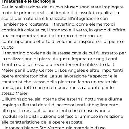
I materiali e le tecnologie
Per la realizzazione del nuovo Museo sono state impiegate
materie prime e realizzati impianti di assoluta qualità. La
scelta dei materiali è finalizzata all'integrazione con
l'ambiente circostante: il travertino, come elemento di
continuità coloristica, l'intonaco e il vetro, in grado di offrire
una compenetrazione tra interno ed esterno, un
contemporaneo effetto di volume e trasparenza, di pieno e
vuoto.
Il travertino proviene dalle stesse cave da cui fu estratto per
la realizzazione di piazza Augusto Imperatore negli anni
Trenta ed è lo stesso più recentemente utilizzato da R.
Meier per il Getty Center di Los Angeles e altre importanti
opere architettoniche. La sua lavorazione "a spacco" e le
caratteristiche stesse della pietra ne fanno un materiale
unico, prodotto con una tecnica messa a punto per lo
stesso Meier.
L'illuminazione, sia interna che esterna, notturna e diurna
impiega riflettori dotati di accessori anti-abbagliamento,
filtri per la resa del colore e lenti che circoscrivono e
modulano la distribuzione del fascio luminoso in relazione
alle caratteristiche delle opere esposte.
L'intonaco bianco Sto-Verotec, già materiale d'uso