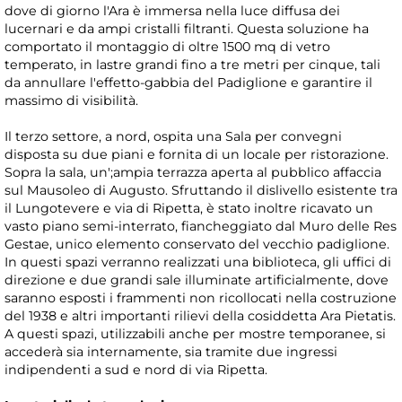
dove di giorno l'Ara è immersa nella luce diffusa dei
lucernari e da ampi cristalli filtranti. Questa soluzione ha
comportato il montaggio di oltre 1500 mq di vetro
temperato, in lastre grandi fino a tre metri per cinque, tali
da annullare l'effetto-gabbia del Padiglione e garantire il
massimo di visibilità.
Il terzo settore, a nord, ospita una Sala per convegni
disposta su due piani e fornita di un locale per ristorazione.
Sopra la sala, un';ampia terrazza aperta al pubblico affaccia
sul Mausoleo di Augusto. Sfruttando il dislivello esistente tra
il Lungotevere e via di Ripetta, è stato inoltre ricavato un
vasto piano semi-interrato, fiancheggiato dal Muro delle Res
Gestae, unico elemento conservato del vecchio padiglione.
In questi spazi verranno realizzati una biblioteca, gli uffici di
direzione e due grandi sale illuminate artificialmente, dove
saranno esposti i frammenti non ricollocati nella costruzione
del 1938 e altri importanti rilievi della cosiddetta Ara Pietatis.
A questi spazi, utilizzabili anche per mostre temporanee, si
accederà sia internamente, sia tramite due ingressi
indipendenti a sud e nord di via Ripetta.