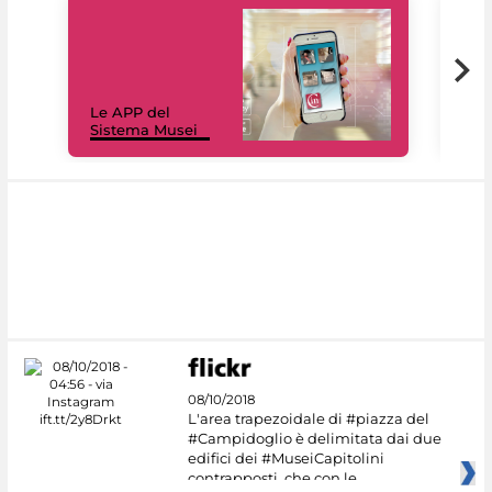
Il 
Le APP del
Mus
Sistema Musei
net
08/10/2018
L'area trapezoidale di #piazza del
#Campidoglio è delimitata dai due
edifici dei #MuseiCapitolini
contrapposti, che con le