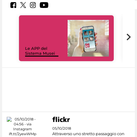
Il 
Le APP del
Mus
Sistema Musei
net
05/10/2018
Attraverso uno stretto passaggio con