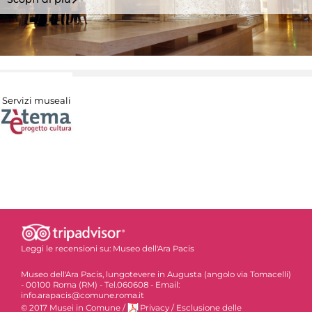
Servizi museali
Leggi le recensioni su:
Museo dell'Ara Pacis
Museo dell'Ara Pacis, lungotevere in Augusta (angolo via Tomacelli)
- 00100 Roma (RM) - Tel.060608 - Email:
info.arapacis@comune.roma.it
© 2017 Musei in Comune
/
Privacy
/
Esclusione delle