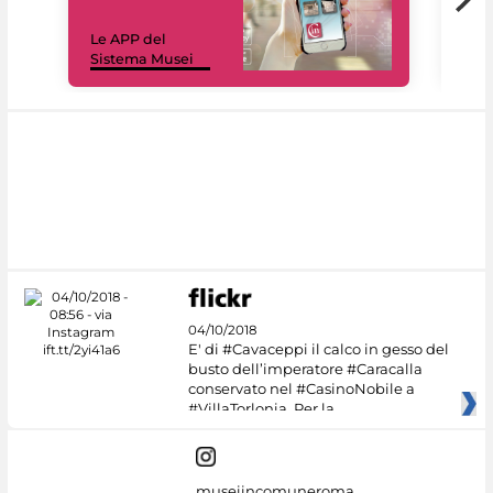
Il 
Le APP del
sui 
Sistema Musei
net
04/10/2018
E' di #Cavaceppi il calco in gesso del
busto dell’imperatore #Caracalla
conservato nel #CasinoNobile a
#VillaTorlonia. Per la
museiincomuneroma