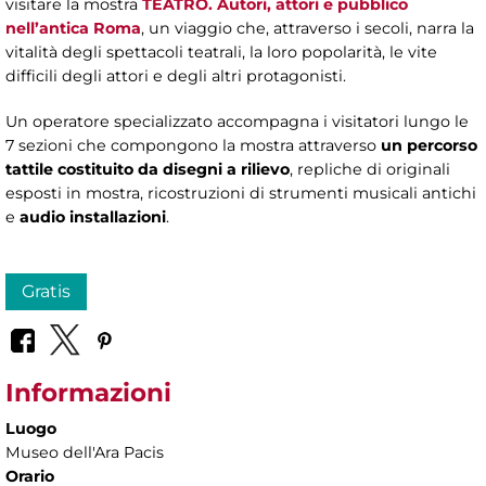
visitare la mostra
TEATRO. Autori, attori e pubblico
nell’antica Roma
, un viaggio che, attraverso i secoli, narra la
vitalità degli spettacoli teatrali, la loro popolarità, le vite
difficili degli attori e degli altri protagonisti.
Un operatore specializzato accompagna i visitatori lungo le
7 sezioni che compongono la mostra attraverso
un percorso
tattile costituito da disegni a rilievo
, repliche di originali
esposti in mostra, ricostruzioni di strumenti musicali antichi
e
audio installazioni
.
Gratis
Informazioni
Luogo
Museo dell'Ara Pacis
Orario