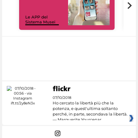
Il 
Le APP del
Mus
Sistema Musei
net
07/10/2018
Ho cercato la libertà più che la
potenza, e quest'ultima soltanto
perché, in parte, secondava la libertà.
— Marguerite Yourcenar