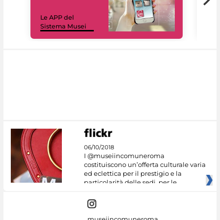
Il 
Le APP del
sui 
Sistema Musei
net
06/10/2018
I @museiincomuneroma
costituiscono un’offerta culturale varia
ed eclettica per il prestigio e la
particolarità delle sedi, per le
museiincomuneroma