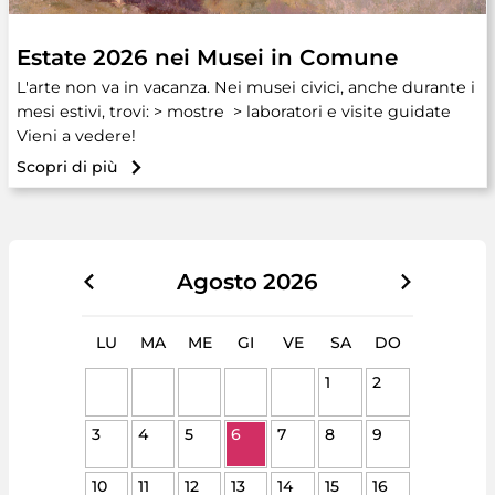
Estate 2026 nei Musei in Comune
L'arte non va in vacanza. Nei musei civici, anche durante i
mesi estivi, trovi: > mostre > laboratori e visite guidate
Vieni a vedere!
Scopri di più
Agosto
2026
LU
MA
ME
GI
VE
SA
DO
1
2
3
4
5
6
7
8
9
10
11
12
13
14
15
16