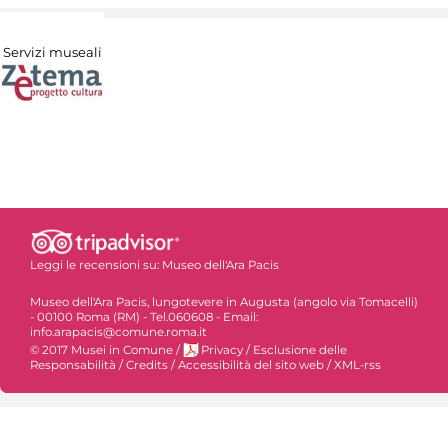
Servizi museali
Leggi le recensioni su:
Museo dell'Ara Pacis
Museo dell'Ara Pacis, lungotevere in Augusta (angolo via Tomacelli)
- 00100 Roma (RM) - Tel.060608 - Email:
info.arapacis@comune.roma.it
© 2017 Musei in Comune
/
Privacy
/
Esclusione delle
Responsabilità
/
Credits
/
Accessibilità del sito web
/
XML-rss