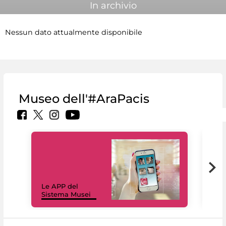
In archivio
Nessun dato attualmente disponibile
Museo dell'#AraPacis
Il 
Le APP del
Mus
Sistema Musei
net