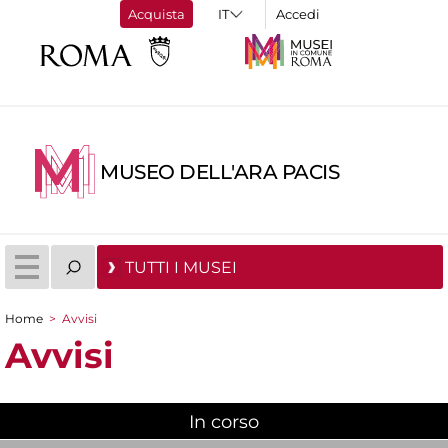
Acquista
Accedi
MUSEO DELL'ARA PACIS
TUTTI I MUSEI
Home
>
Avvisi
Tu sei qui
Avvisi
In corso
(scheda attiva)