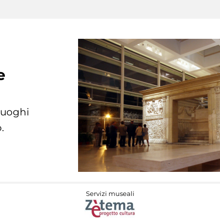
e
 luoghi
.
Servizi museali