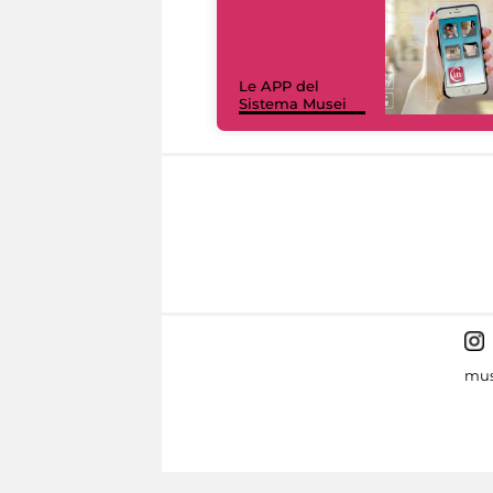
Le APP del
Sistema Musei
mus