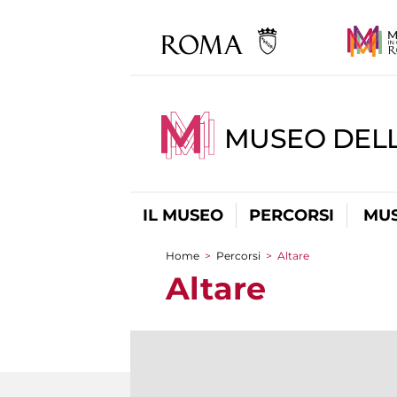
MUSEO DELL
IL MUSEO
PERCORSI
MUS
Home
>
Percorsi
>
Altare
Tu sei qui
Altare