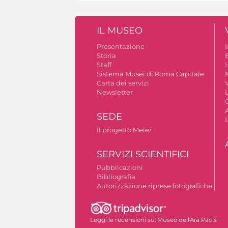
IL MUSEO
Presentazione
Storia
Staff
S
Sistema Musei di Roma Capitale
Carta dei servizi
V
Newsletter
A
SEDE
Il progetto Meier
SERVIZI SCIENTIFICI
Pubblicazioni
Bibliografia
Autorizzazione riprese fotografiche
Leggi le recensioni su:
Museo dell'Ara Pacis