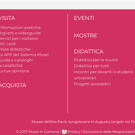
VISITA
EVENTI
Informazioni pratiche
Biglietti e videoguide
MOSTRE
ervizi per i visitatori
MIC card
isite didattiche
DIDATTICA
Le APP del Sistema Musei
Didattica per le scuole
Guide e cataloghi
ccessibilità
Didattica per tutti
La tua opinione
Incontri per docenti e studenti
universitari
Progetti accessibili
ACQUISTA
Museo dell'Ara Pacis, lungotevere in Augusta (angolo via To
© 2017 Musei in Comune
/
Privacy
/
Esclusione delle Responsabili