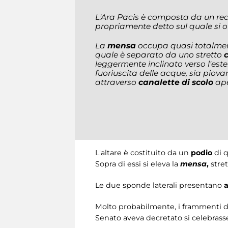
L'Ara Pacis è composta da un rec
propriamente detto sul quale si off
La
mensa
occupa quasi totalment
quale è separato da uno stretto
leggermente inclinato verso l'este
fuoriuscita delle acque, sia piovan
attraverso
canalette di scolo
ape
L'altare è costituito da un
podio
di q
Sopra di essi si eleva la
mensa
,
stret
Le due sponde laterali presentano
a
Molto probabilmente, i frammenti del
Senato aveva decretato si celebrasse