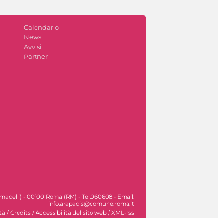
Calendario
News
Avvisi
Partner
macelli) - 00100 Roma (RM) - Tel.060608 - Email:
info.arapacis@comune.roma.it
tà
/
Credits
/
Accessibilità del sito web
/
XML-rss