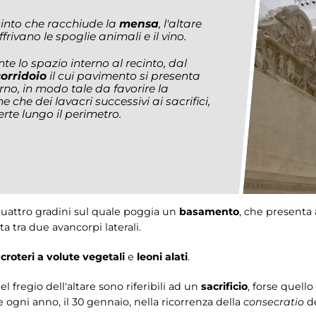
into che racchiude la
mensa
, l'altare
rivano le spoglie animali e il vino.
e lo spazio interno al recinto, dal
corridoio
il cui pavimento si presenta
rno, in modo tale da favorire la
e che dei lavacri successivi ai sacrifici,
rte lungo il perimetro.
uattro gradini sul quale poggia un
basamento
, che presenta a
ta tra due avancorpi laterali.
croteri a volute vegetali
e
leoni alati
.
 fregio dell'altare sono riferibili ad un
sacrificio
, forse quello
 ogni anno, il 30 gennaio, nella ricorrenza della
consecratio
de