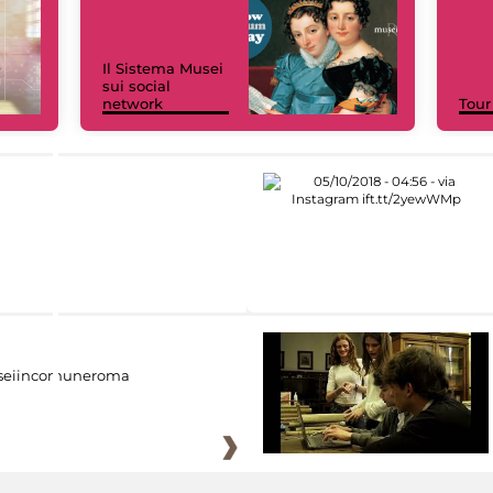
Il Sistema Musei
sui social
network
Tour
eiincomuneroma