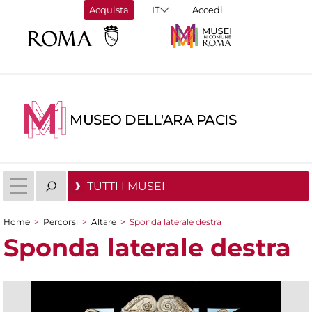
Acquista
Accedi
MUSEO DELL'ARA PACIS
TUTTI I MUSEI
Home
>
Percorsi
>
Altare
>
Sponda laterale destra
Tu sei qui
Sponda laterale destra