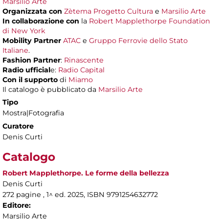
Marsilio Arte
Organizzata con
Zètema Progetto Cultura
e
Marsilio Arte
In collaborazione con
la
Robert Mapplethorpe Foundation
di New York
Mobility Partner
ATAC
e
Gruppo Ferrovie dello Stato
Italiane
.
Fashion Partner
:
Rinascente
Radio ufficial
e:
Radio Capital
Con il supporto
di
Miamo
Il catalogo è pubblicato da
Marsilio Arte
Tipo
Mostra|Fotografia
Curatore
Denis Curti
Catalogo
Robert Mapplethorpe. Le forme della bellezza
Denis Curti
272 pagine , 1^ ed. 2025, ISBN 9791254632772
Editore:
Marsilio Arte