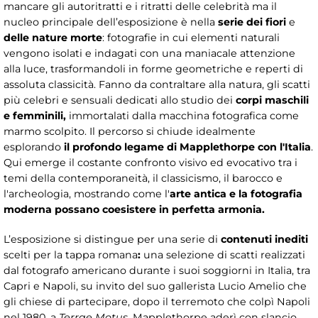
mancare gli autoritratti e i ritratti delle celebrità ma il
nucleo principale dell’esposizione è nella
serie dei fiori
e
delle nature morte
: fotografie in cui elementi naturali
vengono isolati e indagati con una maniacale attenzione
alla luce, trasformandoli in forme geometriche e reperti di
assoluta classicità. Fanno da contraltare alla natura, gli scatti
più celebri e sensuali dedicati allo studio dei
corpi maschili
e femminili,
immortalati dalla macchina fotografica come
marmo scolpito. Il percorso si chiude idealmente
esplorando
il profondo legame di Mapplethorpe con l'Italia
.
Qui emerge il costante confronto visivo ed evocativo tra i
temi della contemporaneità, il classicismo, il barocco e
l'archeologia, mostrando come l'
arte antica e la fotografia
moderna possano coesistere in perfetta armonia.
L’esposizione si distingue per una serie di
contenuti inediti
scelti per la tappa romana
:
una selezione di scatti realizzati
dal fotografo americano durante i suoi soggiorni in Italia, tra
Capri e Napoli, su invito del suo gallerista Lucio Amelio che
gli chiese di partecipare, dopo il terremoto che colpì Napoli
nel 1980, a
Terrae Motus.
Mapplethorpe aderì con slancio