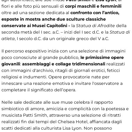
fiori e alle foto più sensuali di
corpi maschili e femminili
oltre ad una sezione dedicata al
confronto con l’antico,
esposte in mostra anche due sculture classiche
conservate ai Musei Capitolini -
la
Statua di Afrodite
della
seconda metà del I sec. a.C. – inizi del I sec d.C. e la
Statua di
atleta
, I secolo d.C. da un originale greco del V a.C.
Il percorso espositivo inizia con una selezione di immagini
poco conosciute al grande pubblico,
le
primissime opere
giovanili
:
assemblaggi e collage tridimensionali
realizzati
con immagini d'archivio, ritagli di giornali erotici, feticci
religiosi e indumenti. Opere provocatorie nate per
innescare una reazione emotiva e invitare l'osservatore a
completare il significato dell’opera.
Nelle sale dedicate alle sue muse celebra il rapporto
simbiotico di amore, amicizia e complicità con la poetessa e
musicista Patti Smith, attraverso una selezione di ritratti
realizzati fin dai tempi del Chelsea Hotel, affiancata dagli
scatti dedicati alla culturista Lisa Lyon. Non possono