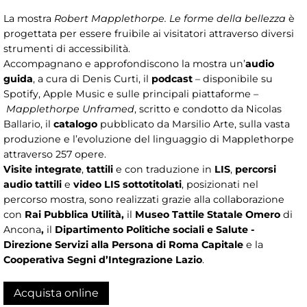
La mostra
Robert Mapplethorpe. Le forme della bellezza
è
progettata per essere fruibile ai visitatori attraverso diversi
strumenti di accessibilità.
Accompagnano e approfondiscono la mostra un’
audio
guida
, a cura di Denis Curti, il
podcast
– disponibile su
Spotify, Apple Music e sulle principali piattaforme –
Mapplethorpe Unframed
, scritto e condotto da Nicolas
Ballario, il
catalogo
pubblicato da Marsilio Arte, sulla vasta
produzione e l’evoluzione del linguaggio di Mapplethorpe
attraverso 257 opere.
Visite integrate
,
tattili
e con traduzione in
LIS
,
percorsi
audio tattili
e
video LIS sottotitolati
, posizionati nel
percorso mostra, sono realizzati grazie alla collaborazione
con
Rai Pubblica Utilità,
il
Museo Tattile Statale Omero
di
Ancona
,
il
Dipartimento Politiche sociali e Salute -
Direzione Servizi alla Persona di Roma Capitale
e la
Cooperativa Segni d’Integrazione Lazio
.
Acquista online