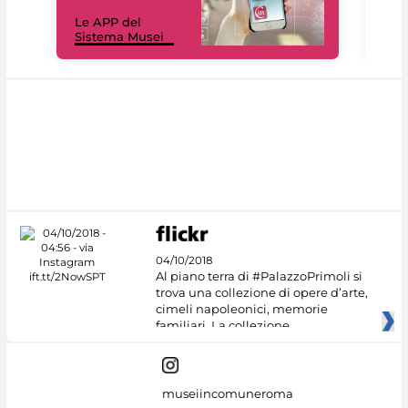
Il 
Le APP del
Mus
Sistema Musei
net
04/10/2018
Al piano terra di #PalazzoPrimoli si
trova una collezione di opere d’arte,
cimeli napoleonici, memorie
familiari. La collezione
museiincomuneroma