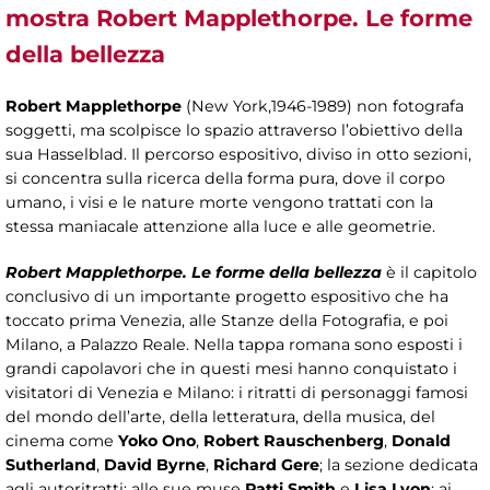
mostra Robert Mapplethorpe. Le forme
della bellezza
Robert Mapplethorpe
(New York,1946-1989) non fotografa
soggetti, ma scolpisce lo spazio attraverso l’obiettivo della
sua Hasselblad. Il percorso espositivo, diviso in otto sezioni,
si concentra sulla ricerca della forma pura, dove il corpo
umano, i visi e le nature morte vengono trattati con la
stessa maniacale attenzione alla luce e alle geometrie.
Robert Mapplethorpe. Le forme della bellezza
è il capitolo
conclusivo di un importante progetto espositivo che ha
toccato prima Venezia, alle Stanze della Fotografia, e poi
Milano, a Palazzo Reale. Nella tappa romana sono esposti i
grandi capolavori che in questi mesi hanno conquistato i
visitatori di Venezia e Milano: i ritratti di personaggi famosi
del mondo dell’arte, della letteratura, della musica, del
cinema come
Yoko Ono
,
Robert Rauschenberg
,
Donald
Sutherland
,
David Byrne
,
Richard Gere
; la sezione dedicata
agli autoritratti; alle sue muse
Patti Smith
e
Lisa Lyon
; ai