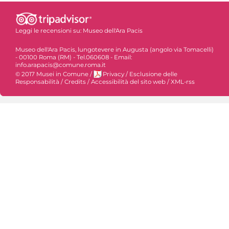
Leggi le recensioni su:
Museo dell'Ara Pacis
Museo dell'Ara Pacis, lungotevere in Augusta (angolo via Tomacelli)
- 00100 Roma (RM) - Tel.060608 - Email:
info.arapacis@comune.roma.it
© 2017 Musei in Comune
/
Privacy
/
Esclusione delle
Responsabilità
/
Credits
/
Accessibilità del sito web
/
XML-rss