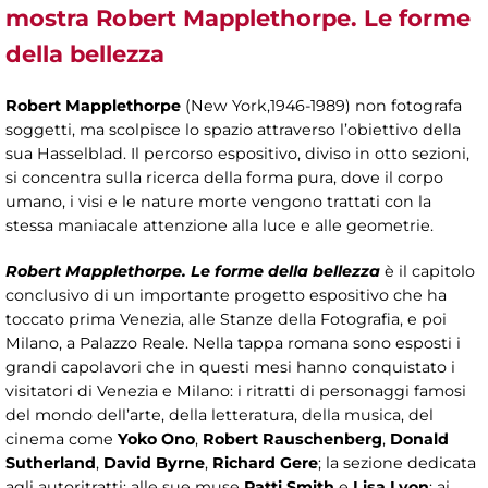
mostra Robert Mapplethorpe. Le forme
della bellezza
Robert Mapplethorpe
(New York,1946-1989) non fotografa
soggetti, ma scolpisce lo spazio attraverso l’obiettivo della
sua Hasselblad. Il percorso espositivo, diviso in otto sezioni,
si concentra sulla ricerca della forma pura, dove il corpo
umano, i visi e le nature morte vengono trattati con la
stessa maniacale attenzione alla luce e alle geometrie.
Robert Mapplethorpe. Le forme della bellezza
è il capitolo
conclusivo di un importante progetto espositivo che ha
toccato prima Venezia, alle Stanze della Fotografia, e poi
Milano, a Palazzo Reale. Nella tappa romana sono esposti i
grandi capolavori che in questi mesi hanno conquistato i
visitatori di Venezia e Milano: i ritratti di personaggi famosi
del mondo dell’arte, della letteratura, della musica, del
cinema come
Yoko Ono
,
Robert Rauschenberg
,
Donald
Sutherland
,
David Byrne
,
Richard Gere
; la sezione dedicata
agli autoritratti; alle sue muse
Patti Smith
e
Lisa Lyon
; ai