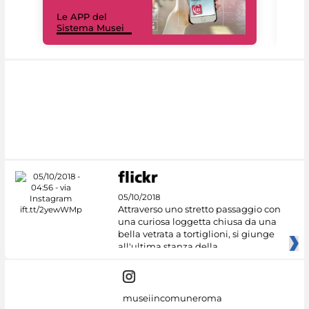
Il 
Le APP del
Mus
Sistema Musei
net
05/10/2018
Attraverso uno stretto passaggio con
una curiosa loggetta chiusa da una
bella vetrata a tortiglioni, si giunge
all'ultima stanza della
museiincomuneroma