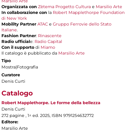
Marsilio Arte
Organizzata con
Zètema Progetto Cultura
e
Marsilio Arte
In collaborazione con
la
Robert Mapplethorpe Foundation
di New York
Mobility Partner
ATAC
e
Gruppo Ferrovie dello Stato
Italiane
.
Fashion Partner
:
Rinascente
Radio ufficial
e:
Radio Capital
Con il supporto
di
Miamo
Il catalogo è pubblicato da
Marsilio Arte
Tipo
Mostra|Fotografia
Curatore
Denis Curti
Catalogo
Robert Mapplethorpe. Le forme della bellezza
Denis Curti
272 pagine , 1^ ed. 2025, ISBN 9791254632772
Editore:
Marsilio Arte