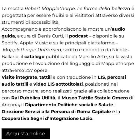
La mostra
Robert Mapplethorpe. Le forme della bellezza
è
progettata per essere fruibile ai visitatori attraverso diversi
strumenti di accessibilità.
Accompagnano e approfondiscono la mostra un’
audio
guida
, a cura di Denis Curti, il
podcast
– disponibile su
Spotify, Apple Music e sulle principali piattaforme –
Mapplethorpe Unframed
, scritto e condotto da Nicolas
Ballario, il
catalogo
pubblicato da Marsilio Arte, sulla vasta
produzione e l’evoluzione del linguaggio di Mapplethorpe
attraverso 257 opere.
Visite integrate
,
tattili
e con traduzione in
LIS
,
percorsi
audio tattili
e
video LIS sottotitolati
, posizionati nel
percorso mostra, sono realizzati grazie alla collaborazione
con
Rai Pubblica Utilità,
il
Museo Tattile Statale Omero
di
Ancona
,
il
Dipartimento Politiche sociali e Salute -
Direzione Servizi alla Persona di Roma Capitale
e la
Cooperativa Segni d’Integrazione Lazio
.
Acquista online