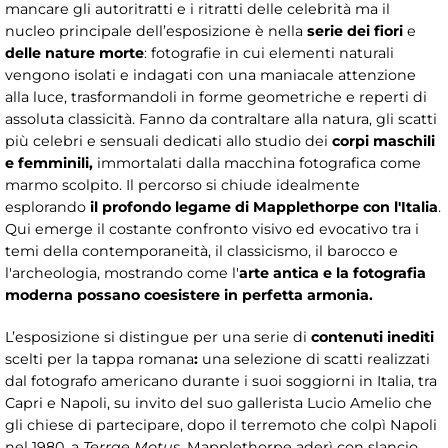
mancare gli autoritratti e i ritratti delle celebrità ma il
nucleo principale dell’esposizione è nella
serie dei fiori
e
delle nature morte
: fotografie in cui elementi naturali
vengono isolati e indagati con una maniacale attenzione
alla luce, trasformandoli in forme geometriche e reperti di
assoluta classicità. Fanno da contraltare alla natura, gli scatti
più celebri e sensuali dedicati allo studio dei
corpi maschili
e femminili,
immortalati dalla macchina fotografica come
marmo scolpito. Il percorso si chiude idealmente
esplorando
il profondo legame di Mapplethorpe con l'Italia
.
Qui emerge il costante confronto visivo ed evocativo tra i
temi della contemporaneità, il classicismo, il barocco e
l'archeologia, mostrando come l'
arte antica e la fotografia
moderna possano coesistere in perfetta armonia.
L’esposizione si distingue per una serie di
contenuti inediti
scelti per la tappa romana
:
una selezione di scatti realizzati
dal fotografo americano durante i suoi soggiorni in Italia, tra
Capri e Napoli, su invito del suo gallerista Lucio Amelio che
gli chiese di partecipare, dopo il terremoto che colpì Napoli
nel 1980, a
Terrae Motus.
Mapplethorpe aderì con slancio