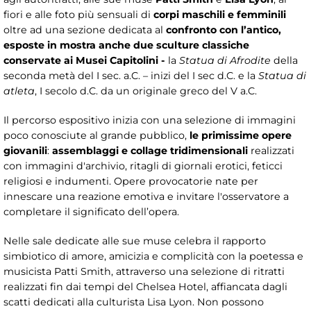
fiori e alle foto più sensuali di
corpi maschili e femminili
oltre ad una sezione dedicata al
confronto con l’antico,
esposte in mostra anche due sculture classiche
conservate ai Musei Capitolini -
la
Statua di Afrodite
della
seconda metà del I sec. a.C. – inizi del I sec d.C. e la
Statua di
atleta
, I secolo d.C. da un originale greco del V a.C.
Il percorso espositivo inizia con una selezione di immagini
poco conosciute al grande pubblico,
le
primissime opere
giovanili
:
assemblaggi e collage tridimensionali
realizzati
con immagini d'archivio, ritagli di giornali erotici, feticci
religiosi e indumenti. Opere provocatorie nate per
innescare una reazione emotiva e invitare l'osservatore a
completare il significato dell’opera.
Nelle sale dedicate alle sue muse celebra il rapporto
simbiotico di amore, amicizia e complicità con la poetessa e
musicista Patti Smith, attraverso una selezione di ritratti
realizzati fin dai tempi del Chelsea Hotel, affiancata dagli
scatti dedicati alla culturista Lisa Lyon. Non possono