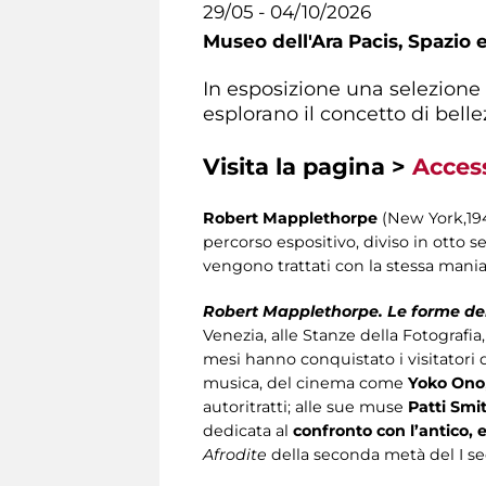
29/05 - 04/10/2026
Museo dell'Ara Pacis,
Spazio e
In esposizione una selezione 
esplorano il concetto di bell
Visita la pagina >
Access
Robert Mapplethorpe
(New York,194
percorso espositivo, diviso in otto s
vengono trattati con la stessa mania
Robert Mapplethorpe. Le forme del
Venezia, alle Stanze della Fotografia
mesi hanno conquistato i visitatori d
musica, del cinema come
Yoko Ono
autoritratti; alle sue muse
Patti Smi
dedicata al
confronto con l’antico, 
Afrodite
della seconda metà del I sec. 