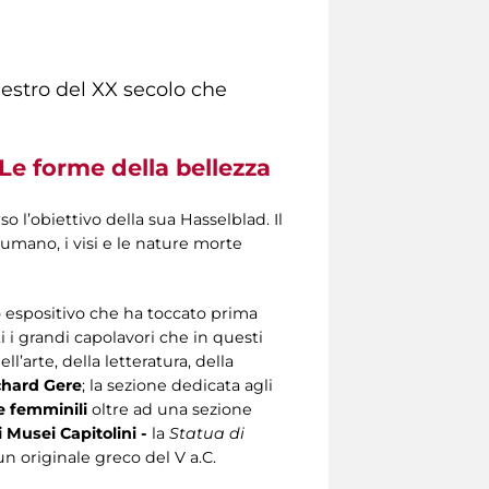
aestro del XX secolo che
Le forme della bellezza
o l’obiettivo della sua Hasselblad. Il
o umano, i visi e le nature morte
o espositivo che ha toccato prima
i i grandi capolavori che in questi
l’arte, della letteratura, della
chard Gere
; la sezione dedicata agli
e femminili
oltre ad una sezione
 Musei Capitolini -
la
Statua di
 un originale greco del V a.C.