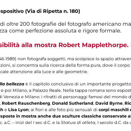
spositivo (Via di Ripetta n. 180)
di oltre 200 fotografie del fotografo americano m
ezza come perfezione assoluta e rigore formale.
ibilità alla mostra Robert Mapplethorpe. 
6-1989) non fotografa soggetti, ma scolpisce lo spazio attravers
ezioni, si concentra sulla ricerca della forma pura, dove il corp
cale attenzione alla luce e alle geometrie.
la bellezza
è il capitolo conclusivo di un importante progett
, e poi Milano, a Palazzo Reale. Nella tappa romana sono espost
i Venezia e Milano: i ritratti di personaggi famosi del mondo del
,
Robert Rauschenberg
,
Donald Sutherland
,
David Byrne
,
Ri
th
e
Lisa Lyon
; ai fiori e alle foto più sensuali di
corpi maschili 
esposte in mostra anche due sculture classiche conservate ai
a.C. – inizi del I sec d.C. e la
Statua di atleta
, I secolo d.C. da