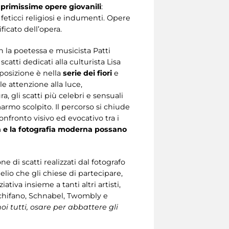
primissime opere giovanili
:
, feticci religiosi e indumenti. Opere
ficato dell’opera.
n la poetessa e musicista Patti
scatti dedicati alla culturista Lisa
sposizione è nella
serie dei fiori
e
e attenzione alla luce,
, gli scatti più celebri e sensuali
rmo scolpito. Il percorso si chiude
onfronto visivo ed evocativo tra i
a e la fotografia moderna possano
e di scatti realizzati dal fotografo
elio che gli chiese di partecipare,
ativa insieme a tanti altri artisti,
 Schifano, Schnabel, Twombly e
noi tutti, osare per abbattere gli