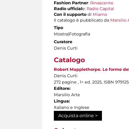
Fashion Partner
:
Rinascente
Radio ufficial
e:
Radio Capital
Con il supporto
di
Miamo
Il catalogo è pubblicato da
Marsilio 
Tipo
Mostra|Fotografia
Curatore
Denis Curti
Catalogo
Robert Mapplethorpe. Le forme del
Denis Curti
272 pagine , 1^ ed. 2025, ISBN 97912
Editore:
Marsilio Arte
Lingua:
Italiano e Inglese
Acquista online >