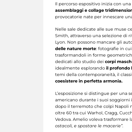
Il percorso espositivo inizia con u
assemblaggi e collage tridimensio
provocatorie nate per innescare una 
Nelle sale dedicate alle sue muse ce
Smith, attraverso una selezione di rit
Lyon. Non possono mancare gli autorit
delle nature morte
: fotografie in c
trasformandoli in forme geometriche e
dedicati allo studio dei
corpi maschi
idealmente esplorando
il profondo
temi della contemporaneità, il class
coesistere in perfetta armonia.
L’esposizione si distingue per una s
americano durante i suoi soggiorni in
dopo il terremoto che colpì Napoli n
oltre 60 tra cui Warhol, Cragg, Cucc
Vedova. Amelio voleva trasformare la 
ostacoli, e spostare le macerie”
.