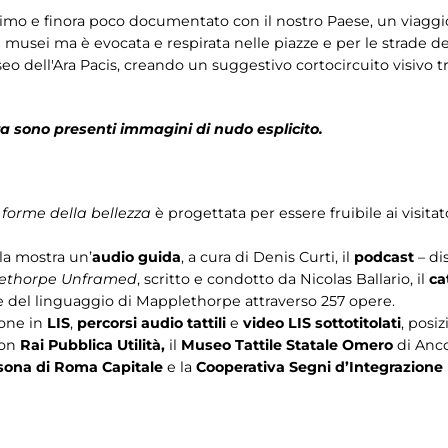
timo e finora poco documentato con il nostro Paese, un viaggi
musei ma è evocata e respirata nelle piazze e per le strade del
 dell'Ara Pacis, creando un suggestivo cortocircuito visivo tra 
tra sono presenti immagini di nudo esplicito.
forme della bellezza
è progettata per essere fruibile ai visita
a mostra un’
audio guida
, a cura di Denis Curti, il
podcast
– di
ethorpe Unframed
, scritto e condotto da Nicolas Ballario, il
ca
ne del linguaggio di Mapplethorpe attraverso 257 opere.
ione in
LIS
,
percorsi audio tattili
e
video LIS sottotitolati
, posi
con
Rai Pubblica Utilità,
il
Museo Tattile Statale Omero
di Anc
ersona di Roma Capitale
e la
Cooperativa Segni d’Integrazione 