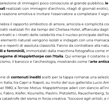
na selezione di immagini poco conosciute al grande pubblico,
le
nali
realizzati con immagini d'archivio, ritagli di giornali erotici
reazione emotiva e invitare l'osservatore a completare il signi
lebra il rapporto simbiotico di amore, amicizia e complicità co
ratti realizzati fin dai tempi del Chelsea Hotel, affiancata dagli 
ratti e i ritratti delle celebrità ma il nucleo principale dell’e
ui elementi naturali vengono isolati e indagati con una maniacal
 reperti di assoluta classicità. Fanno da contraltare alla natura
li e femminili,
immortalati dalla macchina fotografica come ma
 legame di Mapplethorpe con l'Italia
. Qui emerge il costante c
icismo, il barocco e l'archeologia, mostrando come l'
arte antic
erie di
contenuti inediti
scelti per la tappa romana
:
una selezion
 Italia, tra Capri e Napoli, su invito del suo gallerista Lucio Am
el 1980, a
Terrae Motus.
Mapplethorpe aderì con slancio all’inizi
hi, Fabro, Kiefer, Kounellis, Paolini, Pistoletto, Rauschenberg,
catastrofe del sisma in forza creativa: “
toccava agli artisti, a 