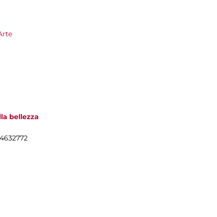
Arte
la bellezza
54632772