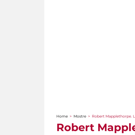
Home
>
Mostre
>
Robert Mapplethorpe. Le
Tu sei qui
Robert Mapple