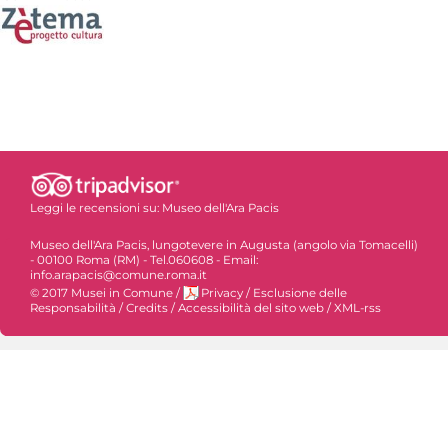
Leggi le recensioni su:
Museo dell'Ara Pacis
Museo dell'Ara Pacis, lungotevere in Augusta (angolo via Tomacelli)
- 00100 Roma (RM) - Tel.060608 - Email:
info.arapacis@comune.roma.it
© 2017 Musei in Comune
/
Privacy
/
Esclusione delle
Responsabilità
/
Credits
/
Accessibilità del sito web
/
XML-rss