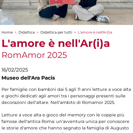
Home
>
Didattica
>
Didattica per tutti
>
L'amore è nell'Ar(i)a
Tu sei qui
L'amore è nell'Ar(i)a
RomAmor 2025
16/02/2025
Museo dell'Ara Pacis
Per famiglie con bambini dai 5 agli 11 anni letture a voce alta
e giochi dedicati agli amori tra i personaggi presenti sulle
decorazioni dell'altare. Nell'ambito di Romamor 2025.
Letture a voce alta e gioco del memory con le coppie più
famose dell'antica Roma: un'avventura unica per conoscere
le storie d'amore che hanno segnato la famiglia di Augusto