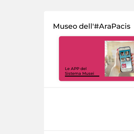
Museo dell'#AraPacis
Le APP del
Sistema Musei