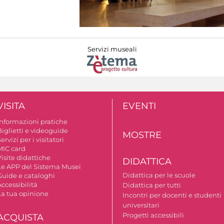
Servizi museali
VISITA
EVENTI
Informazioni pratiche
Biglietti e videoguide
MOSTRE
ervizi per i visitatori
MIC card
isite didattiche
DIDATTICA
Le APP del Sistema Musei
Didattica per le scuole
Guide e cataloghi
ccessibilità
Didattica per tutti
La tua opinione
Incontri per docenti e studenti
universitari
Progetti accessibili
ACQUISTA