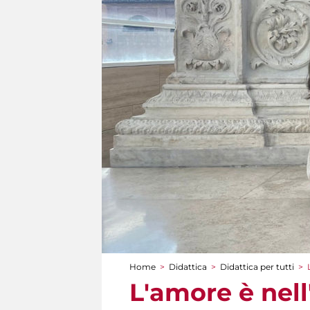
Home
>
Didattica
>
Didattica per tutti
>
Tu sei qui
L'amore è nell