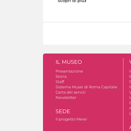
Scopri di più
IL MUSEO
Presentazione
Storia
Staff
S
Sistema Musei di Roma Capitale
Carta dei servizi
V
Newsletter
A
SEDE
Il progetto Meier