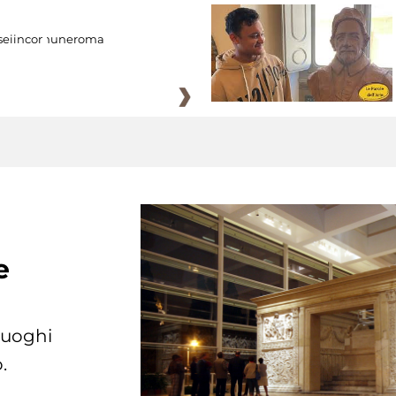
eiincomuneroma
e
 luoghi
.