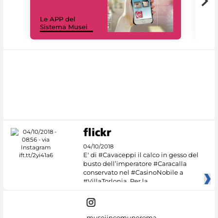
Il 
Le APP del
Mus
Sistema Musei
net
04/10/2018
E' di #Cavaceppi il calco in gesso del
busto dell’imperatore #Caracalla
conservato nel #CasinoNobile a
#VillaTorlonia. Per la
museiincomuneroma