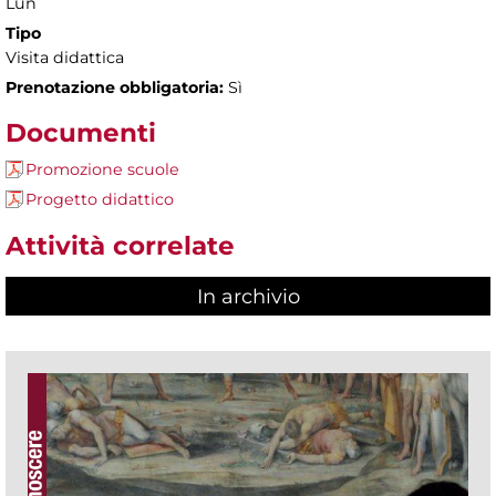
Lun
Tipo
Visita didattica
Prenotazione obbligatoria:
Sì
Documenti
Promozione scuole
Progetto didattico
Attività correlate
In archivio