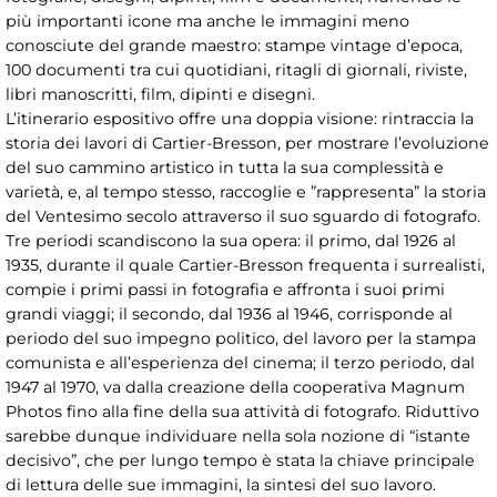
più importanti icone ma anche le immagini meno
conosciute del grande maestro: stampe vintage d’epoca,
100 documenti tra cui quotidiani, ritagli di giornali, riviste,
libri manoscritti, film, dipinti e disegni.
L’itinerario espositivo offre una doppia visione: rintraccia la
storia dei lavori di Cartier-Bresson, per mostrare l’evoluzione
del suo cammino artistico in tutta la sua complessità e
varietà, e, al tempo stesso, raccoglie e ”rappresenta” la storia
del Ventesimo secolo attraverso il suo sguardo di fotografo.
Tre periodi scandiscono la sua opera: il primo, dal 1926 al
1935, durante il quale Cartier-Bresson frequenta i surrealisti,
compie i primi passi in fotografia e affronta i suoi primi
grandi viaggi; il secondo, dal 1936 al 1946, corrisponde al
periodo del suo impegno politico, del lavoro per la stampa
comunista e all’esperienza del cinema; il terzo periodo, dal
1947 al 1970, va dalla creazione della cooperativa Magnum
Photos fino alla fine della sua attività di fotografo. Riduttivo
sarebbe dunque individuare nella sola nozione di “istante
decisivo”, che per lungo tempo è stata la chiave principale
di lettura delle sue immagini, la sintesi del suo lavoro.