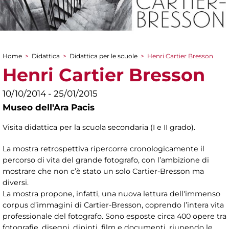
Home
>
Didattica
>
Didattica per le scuole
>
Henri Cartier Bresson
Tu sei qui
Henri Cartier Bresson
10/10/2014 - 25/01/2015
Museo dell'Ara Pacis
Visita didattica per la scuola secondaria (I e II grado).
La mostra retrospettiva ripercorre cronologicamente il
percorso di vita del grande fotografo, con l’ambizione di
mostrare che non c’è stato un solo Cartier-Bresson ma
diversi.
La mostra propone, infatti, una nuova lettura dell'immenso
corpus d’immagini di Cartier-Bresson, coprendo l’intera vita
professionale del fotografo. Sono esposte circa 400 opere tra
fotografie, disegni, dipinti, film e documenti, riunendo le