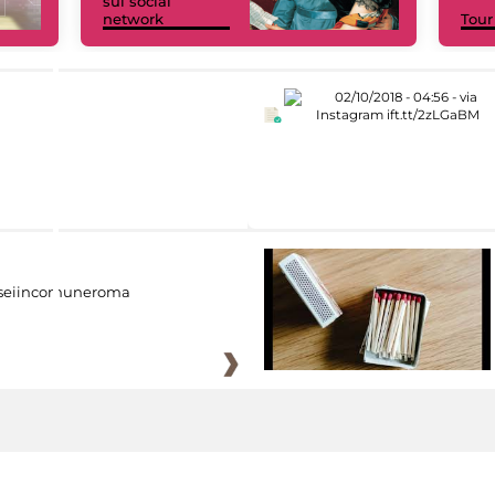
sui social
network
Tour
eiincomuneroma