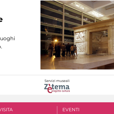
e
 luoghi
.
Servizi museali
VISITA
EVENTI