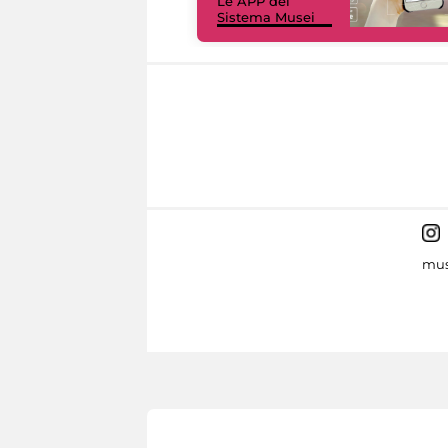
Le APP del
Sistema Musei
mus