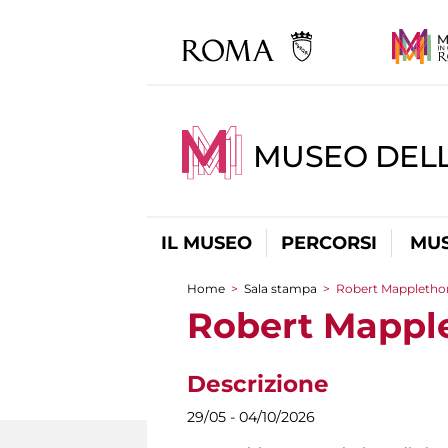
MUSEO DELL
IL MUSEO
PERCORSI
MUS
Home
>
Sala stampa
>
Robert Mapplethorp
Tu sei qui
Robert Mapple
Descrizione
29/05 - 04/10/2026