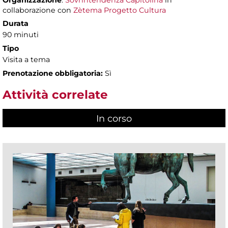
Organizzazione
:
Sovrintendenza Capitolina
in
collaborazione con
Zètema Progetto Cultura
Durata
90 minuti
Tipo
Visita a tema
Prenotazione obbligatoria:
Sì
Attività correlate
In corso
(scheda attiva)