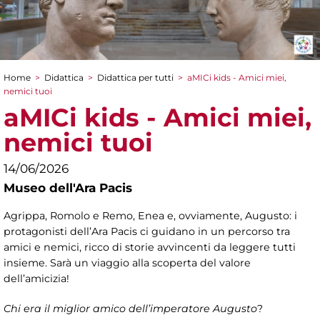
Home
>
Didattica
>
Didattica per tutti
>
aMICi kids - Amici miei,
Tu sei qui
nemici tuoi
aMICi kids - Amici miei,
nemici tuoi
14/06/2026
Museo dell'Ara Pacis
Agrippa, Romolo e Remo, Enea e, ovviamente, Augusto: i
protagonisti dell’Ara Pacis ci guidano in un percorso tra
amici e nemici, ricco di storie avvincenti da leggere tutti
insieme. Sarà un viaggio alla scoperta del valore
dell’amicizia!
Chi era il miglior amico dell’imperatore Augusto
?