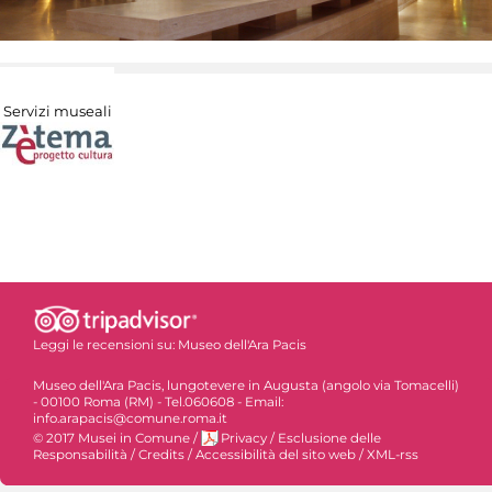
Servizi museali
Leggi le recensioni su:
Museo dell'Ara Pacis
Museo dell'Ara Pacis, lungotevere in Augusta (angolo via Tomacelli)
- 00100 Roma (RM) - Tel.060608 - Email:
info.arapacis@comune.roma.it
© 2017 Musei in Comune
/
Privacy
/
Esclusione delle
Responsabilità
/
Credits
/
Accessibilità del sito web
/
XML-rss