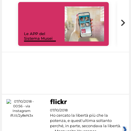
Il 
Le APP del
Mus
Sistema Musei
net
07/10/2018
Ho cercato la libertà più che la
potenza, e quest'ultima soltanto
perché, in parte, secondava la libertà.