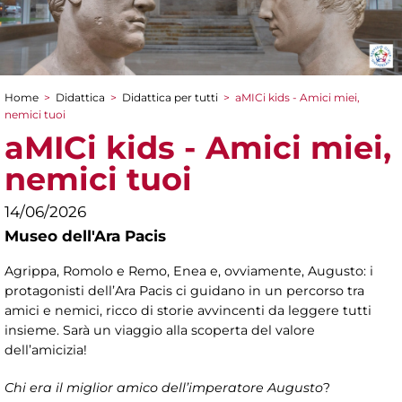
Home
>
Didattica
>
Didattica per tutti
>
aMICi kids - Amici miei,
Tu sei qui
nemici tuoi
aMICi kids - Amici miei,
nemici tuoi
14/06/2026
Museo dell'Ara Pacis
Agrippa, Romolo e Remo, Enea e, ovviamente, Augusto: i
protagonisti dell’Ara Pacis ci guidano in un percorso tra
amici e nemici, ricco di storie avvincenti da leggere tutti
insieme. Sarà un viaggio alla scoperta del valore
dell’amicizia!
Chi era il miglior amico dell’imperatore Augusto
?