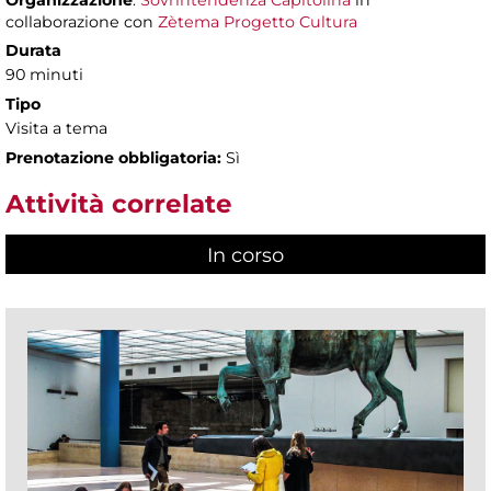
Organizzazione
:
Sovrintendenza Capitolina
in
collaborazione con
Zètema Progetto Cultura
Durata
90 minuti
Tipo
Visita a tema
Prenotazione obbligatoria:
Sì
Attività correlate
In corso
(scheda attiva)