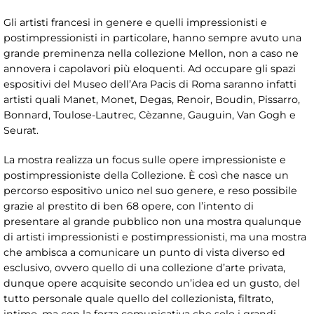
Gli artisti francesi in genere e quelli impressionisti e
postimpressionisti in particolare, hanno sempre avuto una
grande preminenza nella collezione Mellon, non a caso ne
annovera i capolavori più eloquenti. Ad occupare gli spazi
espositivi del Museo dell’Ara Pacis di Roma saranno infatti
artisti quali Manet, Monet, Degas, Renoir, Boudin, Pissarro,
Bonnard, Toulose-Lautrec, Cèzanne, Gauguin, Van Gogh e
Seurat.
La mostra realizza un focus sulle opere impressioniste e
postimpressioniste della Collezione. È così che nasce un
percorso espositivo unico nel suo genere, e reso possibile
grazie al prestito di ben 68 opere, con l’intento di
presentare al grande pubblico non una mostra qualunque
di artisti impressionisti e postimpressionisti, ma una mostra
che ambisca a comunicare un punto di vista diverso ed
esclusivo, ovvero quello di una collezione d’arte privata,
dunque opere acquisite secondo un’idea ed un gusto, del
tutto personale quale quello del collezionista, filtrato,
intimo, ma con la forza comunicativa che solo i grandi