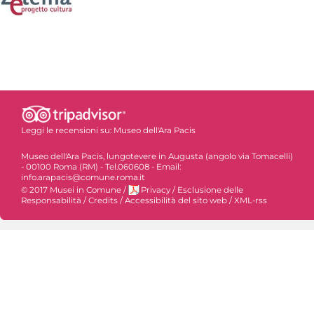
Leggi le recensioni su:
Museo dell'Ara Pacis
Museo dell'Ara Pacis, lungotevere in Augusta (angolo via Tomacelli)
- 00100 Roma (RM) - Tel.060608 - Email:
info.arapacis@comune.roma.it
© 2017 Musei in Comune
/
Privacy
/
Esclusione delle
Responsabilità
/
Credits
/
Accessibilità del sito web
/
XML-rss