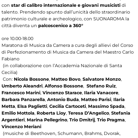
con
star di calibro internazionale e giovani musicisti
di
talento. Prendendo spunto dall’unicità dello straordinario
patrimonio culturale e archeologico, con SUONAROMA la
città diventa un
palcoscenico a 360°
ore 10.00-18.00
Maratona di Musica da Camera a cura degli allievi del Corso
di Perfezionamento di Musica da Camera del Maestro Carlo
Fabiano
(in collaborazione con l’Accademia Nazionale di Santa
Cecilia)
Con:
Nicola Bossone
,
Matteo Bovo
,
Salvatore Monzo
,
Umberto Aleandri
,
Alfonso Bossone
,
Stefano Ruiz
,
Francesco Marini
,
Vincenzo Starace
,
Ilaria Vanacore
,
Barbara Panzarella
,
Antonio Buda
,
Matteo Parisi
,
Ilaria
Metta
,
Elsa Paglietti
,
Cecilia Cartoceti
,
Massimo Spada
,
Emilio Mottola
,
Roberta Lioy
,
Teresa D’Angelico
,
Stefania
Argentieri
,
Marina Pellegrino
,
Trio Dmitrij
,
Trio Pragma
,
Vincenzo Meriani
(musiche di Beethoven, Schumann, Brahms, Dvorak,