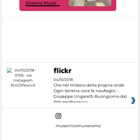
Sistema Musei
net
04/10/2018
Che nel mistero delle proprie onde
Ogni terrena voce fa naufragio. -
Giuseppe Ungaretti Buongiorno dal
#MuseoBarracco
museiincomuneroma