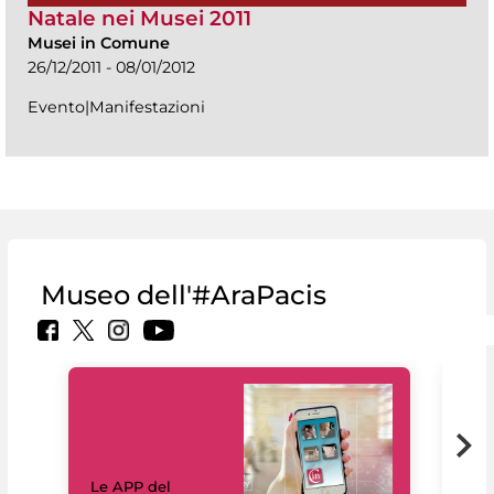
Natale nei Musei 2011
Musei in Comune
26/12/2011 - 08/01/2012
Evento|Manifestazioni
Museo dell'#AraPacis
Il 
Le APP del
Mus