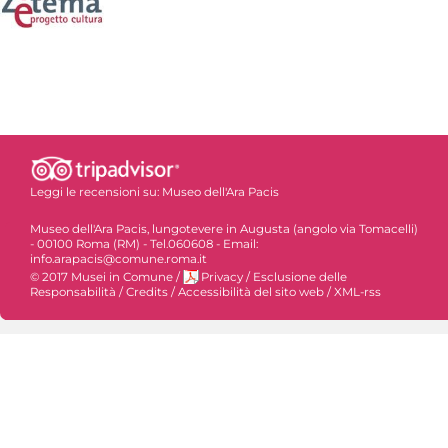
Leggi le recensioni su:
Museo dell'Ara Pacis
Museo dell'Ara Pacis, lungotevere in Augusta (angolo via Tomacelli)
- 00100 Roma (RM) - Tel.060608 - Email:
info.arapacis@comune.roma.it
© 2017 Musei in Comune
/
Privacy
/
Esclusione delle
Responsabilità
/
Credits
/
Accessibilità del sito web
/
XML-rss