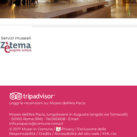
Servizi museali
Leggi le recensioni su:
Museo dell'Ara Pacis
Museo dell'Ara Pacis, lungotevere in Augusta (angolo via Tomacelli)
- 00100 Roma (RM) - Tel.060608 - Email:
info.arapacis@comune.roma.it
© 2017 Musei in Comune
/
Privacy
/
Esclusione delle
Responsabilità
/
Credits
/
Accessibilità del sito web
/
XML-rss