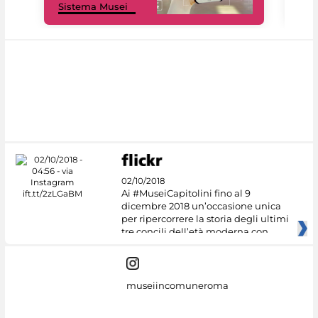
Sistema Musei
net
02/10/2018
Ai #MuseiCapitolini fino al 9
dicembre 2018 un’occasione unica
per ripercorrere la storia degli ultimi
tre concili dell’età moderna con
museiincomuneroma