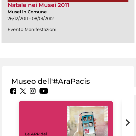
Natale nei Musei 2011
Musei in Comune
26/12/2011 - 08/01/2012
Evento|Manifestazioni
Museo dell'#AraPacis
Il 
Le APP del
Mus