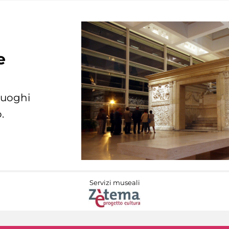
e
 luoghi
.
Servizi museali