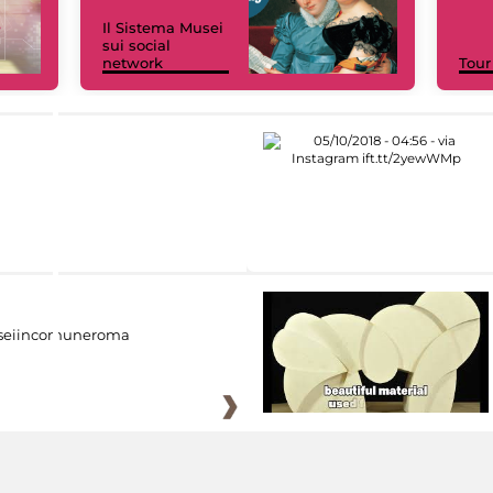
Il Sistema Musei
sui social
network
Tour
eiincomuneroma