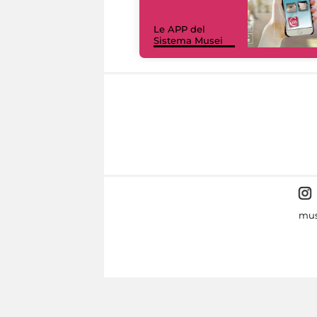
Le APP del
Sistema Musei
mus