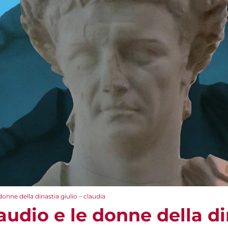
onne della dinastia giulio – claudia
udio e le donne della din