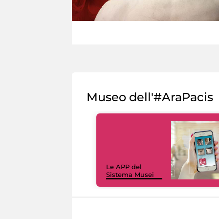
Museo dell'#AraPacis
Le APP del
Sistema Musei