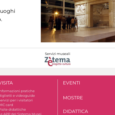
 luoghi
.
Servizi museali
VISITA
EVENTI
Informazioni pratiche
Biglietti e videoguide
MOSTRE
ervizi per i visitatori
MIC card
isite didattiche
DIDATTICA
Le APP del Sistema Musei