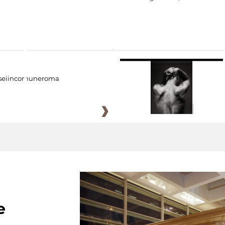
eiincomuneroma
e