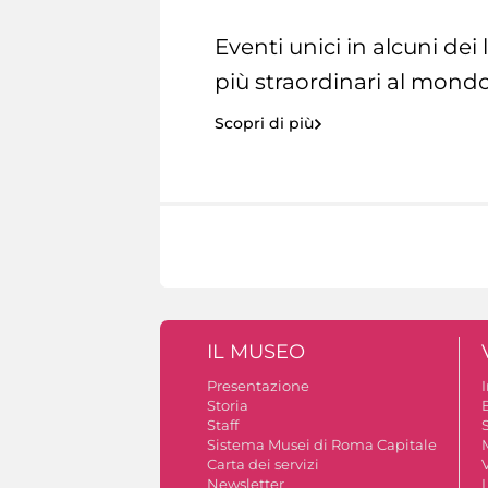
Eventi unici in alcuni dei
più straordinari al mondo
Scopri di più
IL MUSEO
Presentazione
Storia
Staff
S
Sistema Musei di Roma Capitale
Carta dei servizi
V
Newsletter