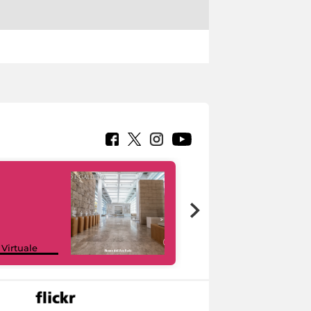
Google Arts &
 Virtuale
Culture