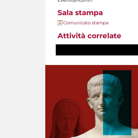
Evento|Incontri
Sala stampa
Comunicato stampa
Attività correlate