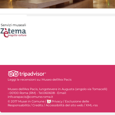
Servizi museali
Leggi le recensioni su:
Museo dell'Ara Pacis
Museo dell'Ara Pacis, lungotevere in Augusta (angolo via Tomacelli)
- 00100 Roma (RM) - Tel.060608 - Email:
info.arapacis@comune.roma.it
© 2017 Musei in Comune
/
Privacy
/
Esclusione delle
Responsabilità
/
Credits
/
Accessibilità del sito web
/
XML-rss