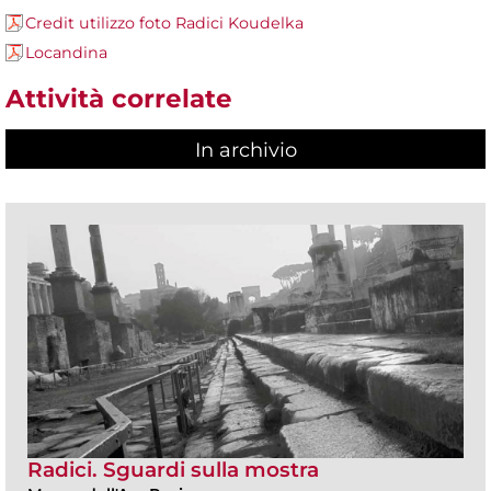
Credit utilizzo foto Radici Koudelka
Locandina
Attività correlate
In archivio
Radici. Sguardi sulla mostra