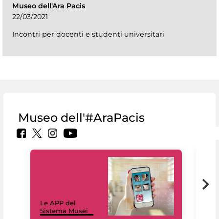
Museo dell'Ara Pacis
22/03/2021
Incontri per docenti e studenti universitari
Museo dell'#AraPacis
Il 
Le APP del
Mus
Sistema Musei
net