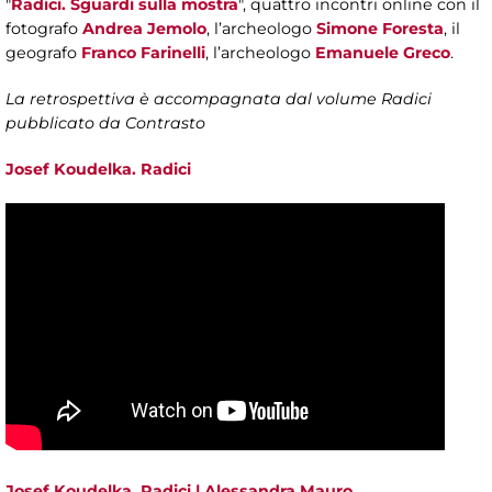
"
Radici. Sguardi sulla mostra
", quattro incontri online con il
fotografo
Andrea Jemolo
, l’archeologo
Simone Foresta
, il
geografo
Franco Farinelli
, l’archeologo
Emanuele Greco
.
La retrospettiva è accompagnata dal volume Radici
pubblicato da Contrasto
Josef Koudelka. Radici
Josef Koudelka. Radici | Alessandra Mauro