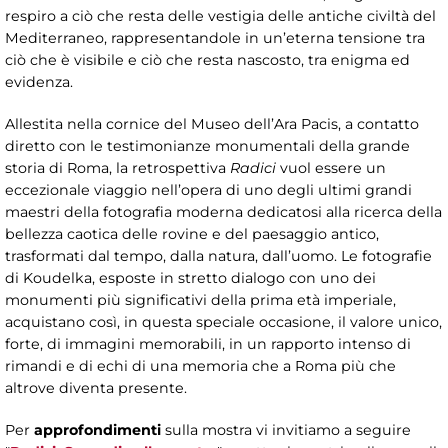
respiro a ciò che resta delle vestigia delle antiche civiltà del
Mediterraneo, rappresentandole in un’eterna tensione tra
ciò che è visibile e ciò che resta nascosto, tra enigma ed
evidenza.
Allestita nella cornice del Museo dell’Ara Pacis, a contatto
diretto con le testimonianze monumentali della grande
storia di Roma, la retrospettiva
Radici
vuol essere un
eccezionale viaggio nell’opera di uno degli ultimi grandi
maestri della fotografia moderna dedicatosi alla ricerca della
bellezza caotica delle rovine e del paesaggio antico,
trasformati dal tempo, dalla natura, dall’uomo. Le fotografie
di Koudelka, esposte in stretto dialogo con uno dei
monumenti più significativi della prima età imperiale,
acquistano così, in questa speciale occasione, il valore unico,
forte, di immagini memorabili, in un rapporto intenso di
rimandi e di echi di una memoria che a Roma più che
altrove diventa presente.
Per
approfondimenti
sulla mostra vi invitiamo a seguire