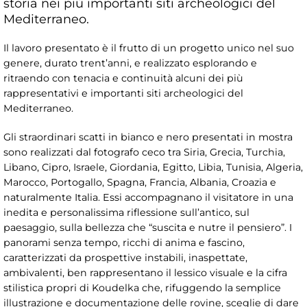
storia nei più importanti siti archeologici del
Mediterraneo.
Il lavoro presentato è il frutto di un progetto unico nel suo
genere, durato trent’anni, e realizzato esplorando e
ritraendo con tenacia e continuità alcuni dei più
rappresentativi e importanti siti archeologici del
Mediterraneo.
Gli straordinari scatti in bianco e nero presentati in mostra
sono realizzati dal fotografo ceco tra Siria, Grecia, Turchia,
Libano, Cipro, Israele, Giordania, Egitto, Libia, Tunisia, Algeria,
Marocco, Portogallo, Spagna, Francia, Albania, Croazia e
naturalmente Italia. Essi accompagnano il visitatore in una
inedita e personalissima riflessione sull’antico, sul
paesaggio, sulla bellezza che “suscita e nutre il pensiero”. I
panorami senza tempo, ricchi di anima e fascino,
caratterizzati da prospettive instabili, inaspettate,
ambivalenti, ben rappresentano il lessico visuale e la cifra
stilistica propri di Koudelka che, rifuggendo la semplice
illustrazione e documentazione delle rovine, sceglie di dare