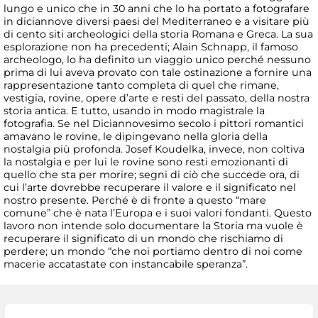
lungo e unico che in 30 anni che lo ha portato a fotografare
in diciannove diversi paesi del Mediterraneo e a visitare più
di cento siti archeologici della storia Romana e Greca. La sua
esplorazione non ha precedenti; Alain Schnapp, il famoso
archeologo, lo ha definito un viaggio unico perché nessuno
prima di lui aveva provato con tale ostinazione a fornire una
rappresentazione tanto completa di quel che rimane,
vestigia, rovine, opere d’arte e resti del passato, della nostra
storia antica. E tutto, usando in modo magistrale la
fotografia. Se nel Diciannovesimo secolo i pittori romantici
amavano le rovine, le dipingevano nella gloria della
nostalgia più profonda. Josef Koudelka, invece, non coltiva
la nostalgia e per lui le rovine sono resti emozionanti di
quello che sta per morire; segni di ciò che succede ora, di
cui l’arte dovrebbe recuperare il valore e il significato nel
nostro presente. Perché è di fronte a questo “mare
comune” che è nata l’Europa e i suoi valori fondanti. Questo
lavoro non intende solo documentare la Storia ma vuole è
recuperare il significato di un mondo che rischiamo di
perdere; un mondo “che noi portiamo dentro di noi come
macerie accatastate con instancabile speranza”.