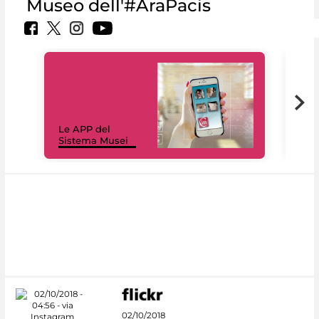
Museo dell'#AraPacis
Il 
Le APP del
Mus
Sistema Musei
net
02/10/2018