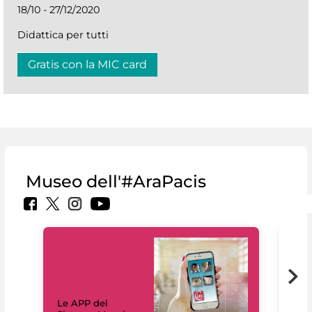
18/10 - 27/12/2020
Didattica per tutti
Gratis con la MIC card
Museo dell'#AraPacis
Il 
Le APP del
Mus