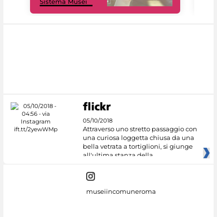
Sistema Musei
net
05/10/2018
Attraverso uno stretto passaggio con
una curiosa loggetta chiusa da una
bella vetrata a tortiglioni, si giunge
all'ultima stanza della
museiincomuneroma