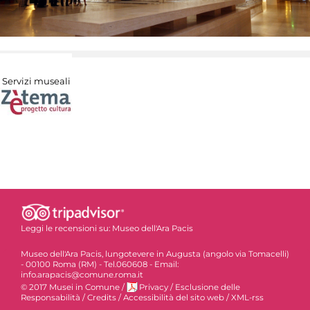
Servizi museali
Leggi le recensioni su:
Museo dell'Ara Pacis
Museo dell'Ara Pacis, lungotevere in Augusta (angolo via Tomacelli)
- 00100 Roma (RM) - Tel.060608 - Email:
info.arapacis@comune.roma.it
© 2017 Musei in Comune
/
Privacy
/
Esclusione delle
Responsabilità
/
Credits
/
Accessibilità del sito web
/
XML-rss