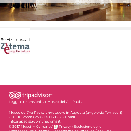
Servizi museali
Leggi le recensioni su:
Museo dell'Ara Pacis
Museo dell'Ara Pacis, lungotevere in Augusta (angolo via Tomacelli)
- 00100 Roma (RM) - Tel.060608 - Email:
info.arapacis@comune.roma.it
© 2017 Musei in Comune
/
Privacy
/
Esclusione delle
Responsabilità
/
Credits
/
Accessibilità del sito web
/
XML-rss