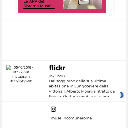
Le APP del
Mus
Sistema Musei
net
05/10/2018
Dal soggiorno della sua ultima
abitazione in Lungotevere della
Vittoria 1, Alberto Moravia ritratto da
Renato Guttuso sembra scrutare
museiincomuneroma