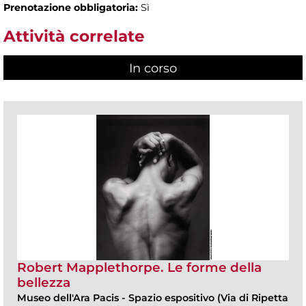
Prenotazione obbligatoria:
Sì
Attività correlate
In corso
(scheda attiva)
Robert Mapplethorpe. Le forme della
bellezza
Museo dell'Ara Pacis
-
Spazio espositivo (Via di Ripetta