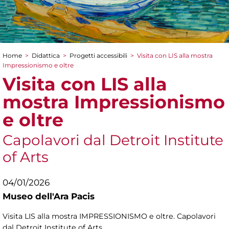
Home
>
Didattica
>
Progetti accessibili
>
Visita con LIS alla mostra
Tu sei qui
Impressionismo e oltre
Visita con LIS alla
mostra Impressionismo
e oltre
Capolavori dal Detroit Institute
of Arts
04/01/2026
Museo dell'Ara Pacis
Visita LIS alla mostra IMPRESSIONISMO e oltre. Capolavori
dal Detroit Institute of Arts