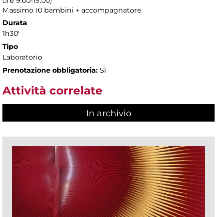
ore 9.00-19.00)
Massimo
10 bambini + accompagnatore
Durata
1h30'
Tipo
Laboratorio
Prenotazione obbligatoria:
Sì
Attività correlate
In archivio