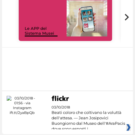
Il 
Le APP del
Mus
Sistema Musei
net
03/10/2018
Beati coloro che coltivano la voluttà
dell'attesa. — Jean Josipovici
Buongiorno dal Museo dell'#AraPacis
dove sono esposti i