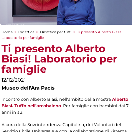
Home
>
Didattica
>
Didattica per tutti
>
Ti presento Alberto Biasi!
Tu sei qui
Laboratorio per famiglie
Ti presento Alberto
Biasi! Laboratorio per
famiglie
12/12/2021
Museo dell'Ara Pacis
Incontro con Alberto Biasi, nell'ambito della mostra
Alberto
Biasi. Tuffo nell’arcobaleno
. Per famiglie con bambini dai 7
anni in su.
A cura della Sovrintendenza Capitolina, dei Volontari del
Servizio Civile Universale e con la collaborazione di Zètema