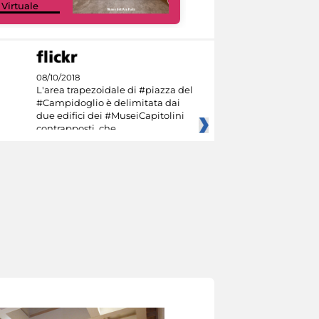
 Virtuale
Culture
08/10/2018
L'area trapezoidale di #piazza del
#Campidoglio è delimitata dai
due edifici dei #MuseiCapitolini
contrapposti, che