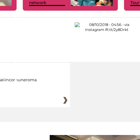
network
Tour
eiincomuneroma