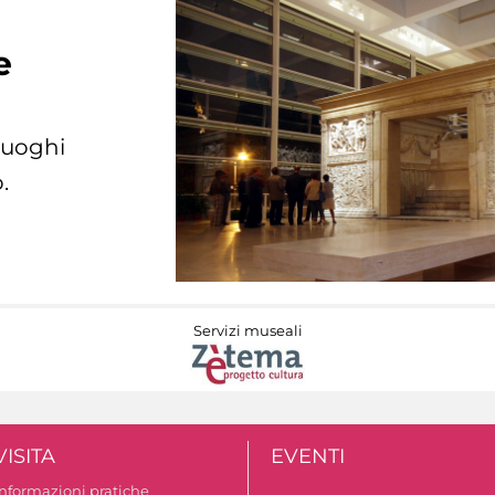
e
 luoghi
.
Servizi museali
VISITA
EVENTI
Informazioni pratiche