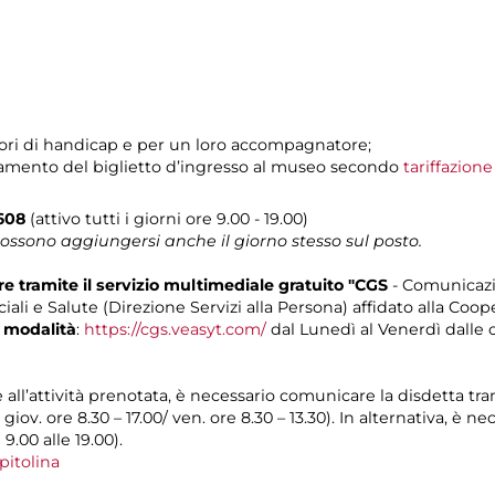
tatori di handicap e per un loro accompagnatore;
pagamento del biglietto d’ingresso al museo secondo
tariffazion
0608
(attivo tutti i giorni ore 9.00 - 19.00)
possono aggiungersi anche il giorno stesso sul posto.
 tramite il servizio multimediale gratuito "CGS
- Comunicazi
iali e Salute (Direzione Servizi alla Persona) affidato alla Coop
 modalità
:
https://cgs.veasyt.com/
dal Lunedì al Venerdì dalle or
e all’attività prenotata, è necessario comunicare la disdetta tr
l giov. ore 8.30 – 17.00/ ven. ore 8.30 – 13.30). In alternativa, è
 9.00 alle 19.00).
pitolina