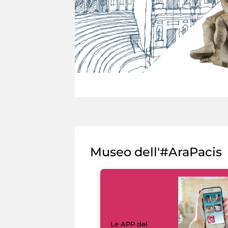
Museo dell'#AraPacis
Le APP del