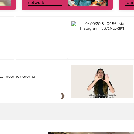
network
Tour
eiincomuneroma