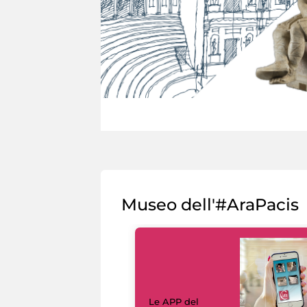
Museo dell'#AraPacis
Le APP del