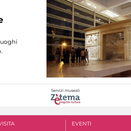
e
 luoghi
.
Servizi museali
VISITA
EVENTI