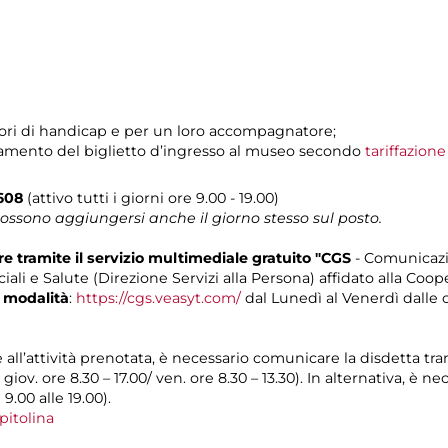
tatori di handicap e per un loro accompagnatore;
pagamento del biglietto d’ingresso al museo secondo
tariffazion
0608
(attivo tutti i giorni ore 9.00 - 19.00)
possono aggiungersi anche il giorno stesso sul posto.
 tramite il servizio multimediale gratuito "CGS
- Comunicazi
iali e Salute (Direzione Servizi alla Persona) affidato alla Coop
 modalità
:
https://cgs.veasyt.com/
dal Lunedì al Venerdì dalle or
e all’attività prenotata, è necessario comunicare la disdetta tr
l giov. ore 8.30 – 17.00/ ven. ore 8.30 – 13.30). In alternativa, è
 9.00 alle 19.00).
pitolina