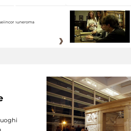
eiincomuneroma
e
 luoghi
.