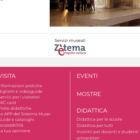
Servizi museali
VISITA
EVENTI
Informazioni pratiche
Biglietti e videoguide
MOSTRE
ervizi per i visitatori
MIC card
isite didattiche
DIDATTICA
Le APP del Sistema Musei
Didattica per le scuole
Guide e cataloghi
ccessibilità
Didattica per tutti
La tua opinione
Incontri per docenti e studenti
universitari