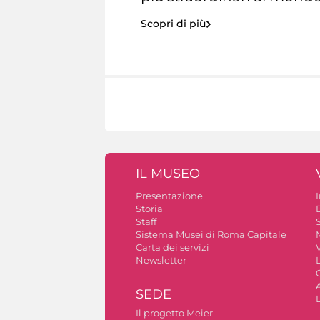
Scopri di più
IL MUSEO
Presentazione
Storia
Staff
S
Sistema Musei di Roma Capitale
Carta dei servizi
V
Newsletter
A
SEDE
Il progetto Meier