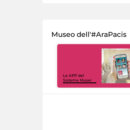
Museo dell'#AraPacis
Le APP del
Sistema Musei