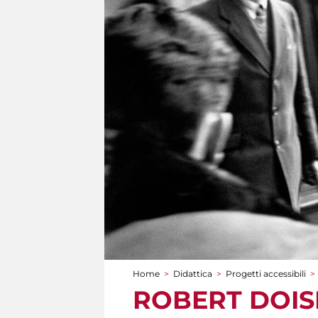
Home
>
Didattica
>
Progetti accessibili
>
Tu sei qui
ROBERT DOISNE