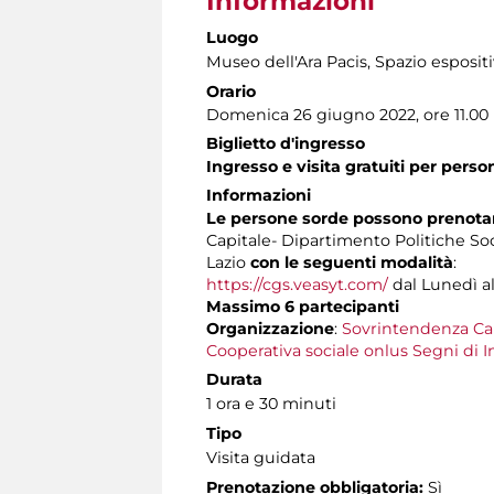
Informazioni
Luogo
Museo dell'Ara Pacis
, Spazio esposit
Orario
Domenica 26 giugno 2022, ore 11.00
Biglietto d'ingresso
Ingresso e visita gratuiti per pers
Informazioni
Le persone sorde possono prenotare
Capitale- Dipartimento Politiche Soc
Lazio
con le seguenti modalità
:
https://cgs.veasyt.com/
dal Lunedì al 
Massimo 6 partecipanti
Organizzazione
:
Sovrintendenza Ca
Cooperativa sociale onlus Segni di I
Durata
1 ora e 30 minuti
Tipo
Visita guidata
Prenotazione obbligatoria:
Sì