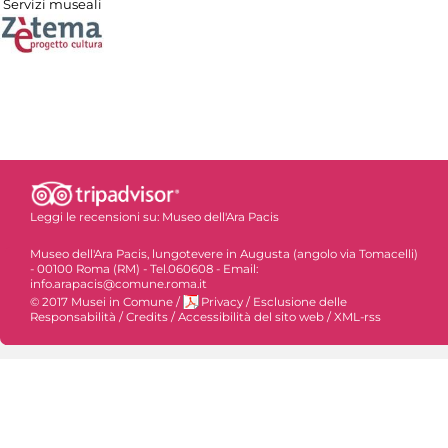
Servizi museali
Leggi le recensioni su:
Museo dell'Ara Pacis
Museo dell'Ara Pacis, lungotevere in Augusta (angolo via Tomacelli)
- 00100 Roma (RM) - Tel.060608 - Email:
info.arapacis@comune.roma.it
© 2017 Musei in Comune
/
Privacy
/
Esclusione delle
Responsabilità
/
Credits
/
Accessibilità del sito web
/
XML-rss