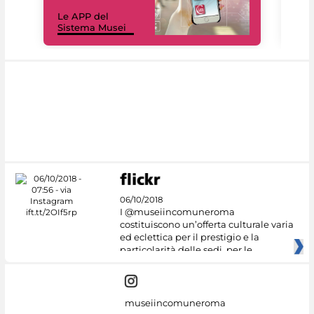
Il 
Le APP del
Mus
Sistema Musei
net
06/10/2018
I @museiincomuneroma
costituiscono un’offerta culturale varia
ed eclettica per il prestigio e la
particolarità delle sedi, per le
museiincomuneroma