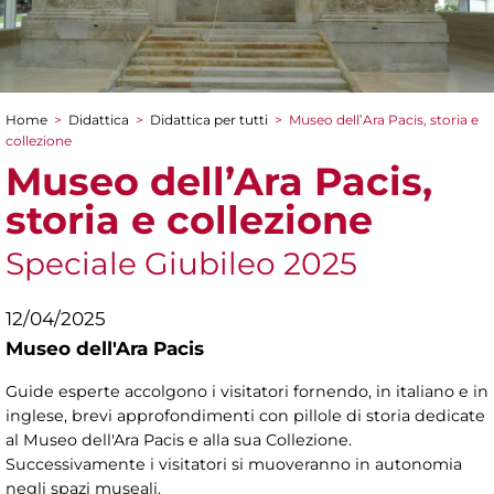
Home
>
Didattica
>
Didattica per tutti
>
Museo dell’Ara Pacis, storia e
Tu sei qui
collezione
Museo dell’Ara Pacis,
storia e collezione
Speciale Giubileo 2025
12/04/2025
Museo dell'Ara Pacis
Guide esperte accolgono i visitatori fornendo, in italiano e in
inglese, brevi approfondimenti con pillole di storia dedicate
al Museo dell'Ara Pacis e alla sua Collezione.
Successivamente i visitatori si muoveranno in autonomia
negli spazi museali.