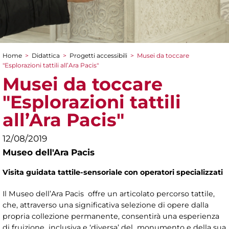
Home
>
Didattica
>
Progetti accessibili
>
Musei da toccare
Tu sei qui
"Esplorazioni tattili all’Ara Pacis"
Musei da toccare
"Esplorazioni tattili
all’Ara Pacis"
12/08/2019
Museo dell'Ara Pacis
Visita guidata tattile-sensoriale con operatori specializzati
Il Museo dell’Ara Pacis offre un articolato percorso tattile,
che, attraverso una significativa selezione di opere dalla
propria collezione permanente, consentirà una esperienza
di fruizione inclusiva e ‘diversa’ del monumento e della sua