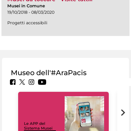
Musei in Comune
19/10/2018 - 08/03/2020
Progetti accessibili
Museo dell'#AraPacis
Il 
Le APP del
Mus
Sistema Musei
net