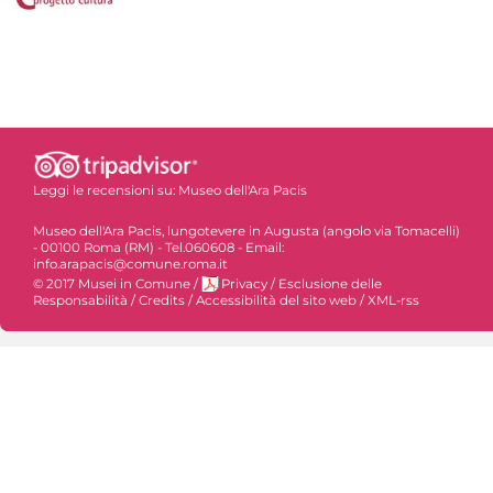
Leggi le recensioni su:
Museo dell'Ara Pacis
Museo dell'Ara Pacis, lungotevere in Augusta (angolo via Tomacelli)
- 00100 Roma (RM) - Tel.060608 - Email:
info.arapacis@comune.roma.it
© 2017 Musei in Comune
/
Privacy
/
Esclusione delle
Responsabilità
/
Credits
/
Accessibilità del sito web
/
XML-rss