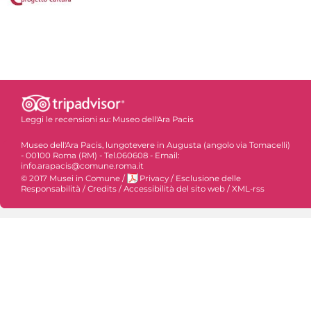
Leggi le recensioni su:
Museo dell'Ara Pacis
Museo dell'Ara Pacis, lungotevere in Augusta (angolo via Tomacelli)
- 00100 Roma (RM) - Tel.060608 - Email:
info.arapacis@comune.roma.it
© 2017 Musei in Comune
/
Privacy
/
Esclusione delle
Responsabilità
/
Credits
/
Accessibilità del sito web
/
XML-rss