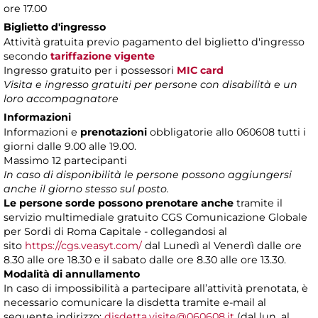
ore 17.00
Biglietto d'ingresso
Attività gratuita previo pagamento del biglietto d'ingresso
secondo
tariffazione vigente
Ingresso gratuito per i possessori
MIC card
Visita e ingresso gratuiti per persone con disabilità e un
loro accompagnatore
Informazioni
Informazioni e
prenotazioni
obbligatorie allo 060608 tutti i
giorni dalle 9.00 alle 19.00.
Massimo 12 partecipanti
In caso di disponibilità le persone possono aggiungersi
anche il giorno stesso sul posto.
Le persone sorde possono prenotare anche
tramite il
servizio multimediale gratuito CGS Comunicazione Globale
per Sordi di Roma Capitale - collegandosi al
sito
https://cgs.veasyt.com/
dal Lunedì al Venerdì dalle ore
8.30 alle ore 18.30 e il sabato dalle ore 8.30 alle ore 13.30.
Modalità di annullamento
In caso di impossibilità a partecipare all’attività prenotata, è
necessario comunicare la disdetta tramite e-mail al
seguente indirizzo:
disdetta.visite@060608.it
(dal lun. al