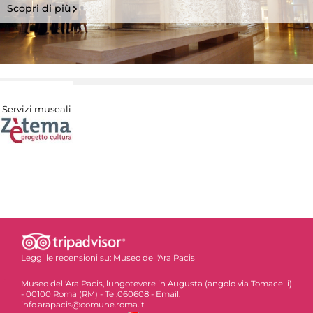
Scopri di più
Servizi museali
Leggi le recensioni su:
Museo dell'Ara Pacis
Museo dell'Ara Pacis, lungotevere in Augusta (angolo via Tomacelli)
- 00100 Roma (RM) - Tel.060608 - Email:
info.arapacis@comune.roma.it