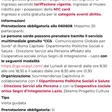
ingresso secondo
tariffazione vigente
, ingresso al museo
ridotto per i possessori della
MIC card
.
Ingresso e visita gratuita per le
categorie aventi diritto
.
Informazioni
Prenotazione obbligatoria allo 060608
. Massimo 20
partecipanti.
Le persone sorde possono prenotare tramite il servizio
multimediale gratuito "CGS
- Comunicazione Globale per
Sordi" di Roma Capitale- Dipartimento Politiche Sociali e
Salute - Direzione Servizi alla Persona affidato alla
Cooperativa sociale onlus Segni di Integrazione – Lazio
con
le seguenti modalità
:
https://cgs.veasyt.com/
dal Lunedì al Venerdì dalle ore 8.30
alle ore 18.30 e il sabato dalle ore 8.30 alle ore 13.30.
Organizzazione
: Sovrintendenza Capitolina in
collaborazione con il
Dipartimento Politiche Sociali e Salute
- Direzione Servizi alla Persona
e con la
Cooperativa sociale
onlus Segni d’Integrazione Lazio
,
Zètema Progetto Cultura
Tipo
Visita guidata
Prenotazione obbligatoria:
Sì