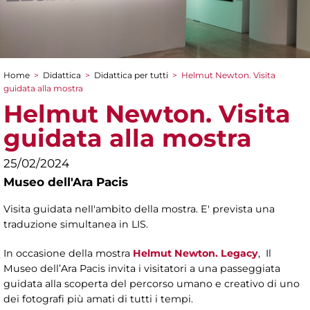
Home
>
Didattica
>
Didattica per tutti
>
Helmut Newton. Visita
Tu sei qui
guidata alla mostra
Helmut Newton. Visita
guidata alla mostra
25/02/2024
Museo dell'Ara Pacis
Visita guidata nell'ambito della mostra. E' prevista una
traduzione simultanea in LIS.
In occasione della mostra
Helmut Newton. Legacy
, Il
Museo dell’Ara Pacis invita i visitatori a una passeggiata
guidata alla scoperta del percorso umano e creativo di uno
dei fotografi più amati di tutti i tempi.