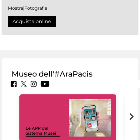
Mostra|Fotografia
Acquista online
Museo dell'#AraPacis
Il 
Le APP del
Mus
Sistema Musei
net