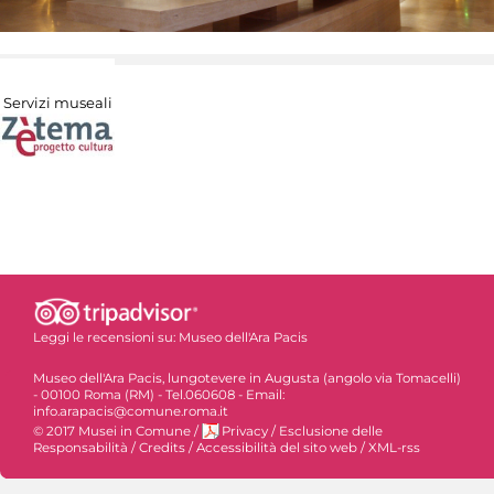
Servizi museali
Leggi le recensioni su:
Museo dell'Ara Pacis
Museo dell'Ara Pacis, lungotevere in Augusta (angolo via Tomacelli)
- 00100 Roma (RM) - Tel.060608 - Email:
info.arapacis@comune.roma.it
© 2017 Musei in Comune
/
Privacy
/
Esclusione delle
Responsabilità
/
Credits
/
Accessibilità del sito web
/
XML-rss