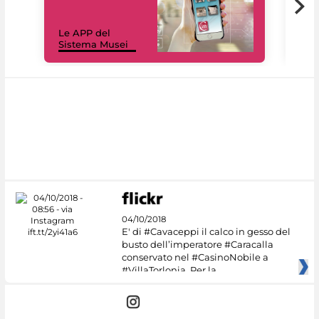
Il 
Le APP del
Mus
Sistema Musei
net
04/10/2018
E' di #Cavaceppi il calco in gesso del
busto dell’imperatore #Caracalla
conservato nel #CasinoNobile a
#VillaTorlonia. Per la