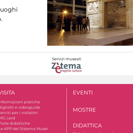
 luoghi
.
Servizi museali
VISITA
EVENTI
Informazioni pratiche
Biglietti e videoguide
MOSTRE
ervizi per i visitatori
MIC card
isite didattiche
DIDATTICA
Le APP del Sistema Musei