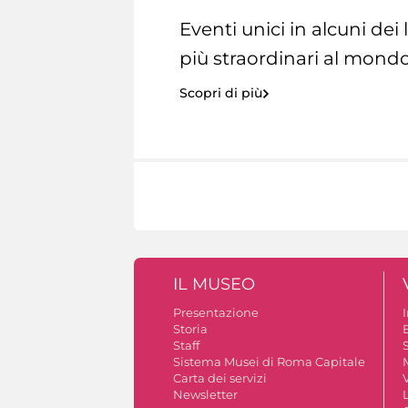
Eventi unici in alcuni dei
più straordinari al mondo
Scopri di più
IL MUSEO
Presentazione
Storia
Staff
S
Sistema Musei di Roma Capitale
Carta dei servizi
V
Newsletter