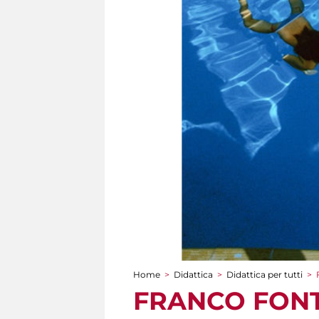
Home
>
Didattica
>
Didattica per tutti
>
Tu sei qui
FRANCO FONTAN