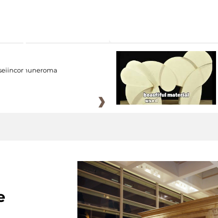
eiincomuneroma
e