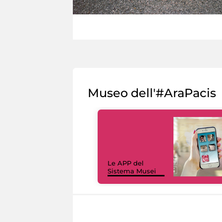
Museo dell'#AraPacis
Le APP del
Sistema Musei