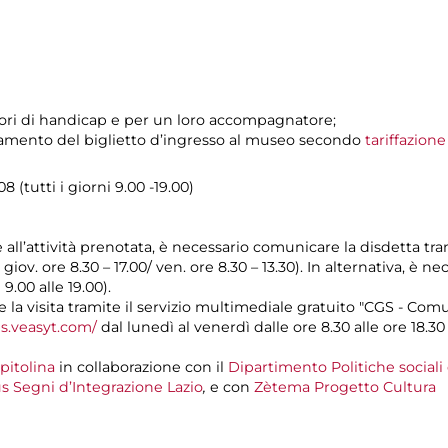
tatori di handicap e per un loro accompagnatore;
pagamento del biglietto d’ingresso al museo secondo
tariffazion
 (tutti i giorni 9.00 -19.00)
e all’attività prenotata, è necessario comunicare la disdetta tr
l giov. ore 8.30 – 17.00/ ven. ore 8.30 – 13.30). In alternativa, è
 9.00 alle 19.00).
a visita tramite il servizio multimediale gratuito "CGS - Com
gs.veasyt.com/
dal lunedì al venerdì dalle ore 8.30 alle ore 18.30 
pitolina
in collaborazione con il
Dipartimento Politiche sociali
s Segni d’Integrazione Lazio
,
e con
Zètema Progetto Cultura