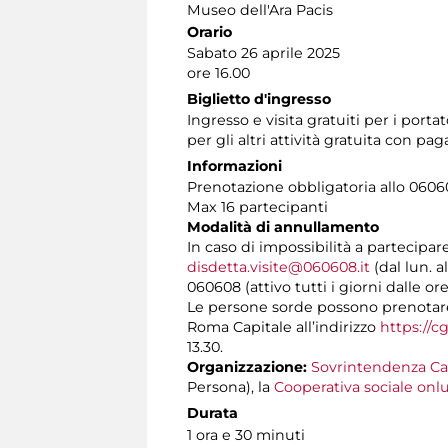
Museo dell'Ara Pacis
Orario
Sabato 26 aprile 2025
ore 16.00
Biglietto d'ingresso
Ingresso e visita gratuiti per i por
per gli altri attività gratuita con 
Informazioni
Prenotazione obbligatoria allo 060608
Max 16 partecipanti
Modalità di annullamento
In caso di impossibilità a partecipar
disdetta.visite@060608.it
(dal lun. a
060608 (attivo tutti i giorni dalle ore
Le persone sorde possono prenotare l
Roma Capitale all’indirizzo
https://c
13.30.
Organizzazione:
Sovrintendenza Ca
Persona), la
Cooperativa sociale onlu
Durata
1 ora e 30 minuti