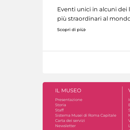
Eventi unici in alcuni dei
più straordinari al mondo
Scopri di più
IL MUSEO
Presentazione
Storia
Staff
S
Sistema Musei di Roma Capitale
Carta dei servizi
V
Newsletter