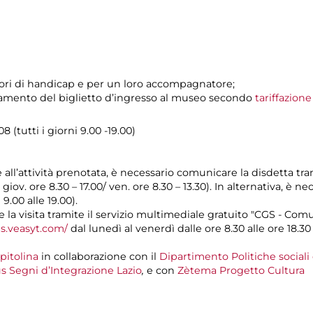
tatori di handicap e per un loro accompagnatore;
pagamento del biglietto d’ingresso al museo secondo
tariffazion
 (tutti i giorni 9.00 -19.00)
e all’attività prenotata, è necessario comunicare la disdetta tr
l giov. ore 8.30 – 17.00/ ven. ore 8.30 – 13.30). In alternativa, è
 9.00 alle 19.00).
a visita tramite il servizio multimediale gratuito "CGS - Com
gs.veasyt.com/
dal lunedì al venerdì dalle ore 8.30 alle ore 18.30 
pitolina
in collaborazione con il
Dipartimento Politiche sociali
s Segni d’Integrazione Lazio
,
e con
Zètema Progetto Cultura