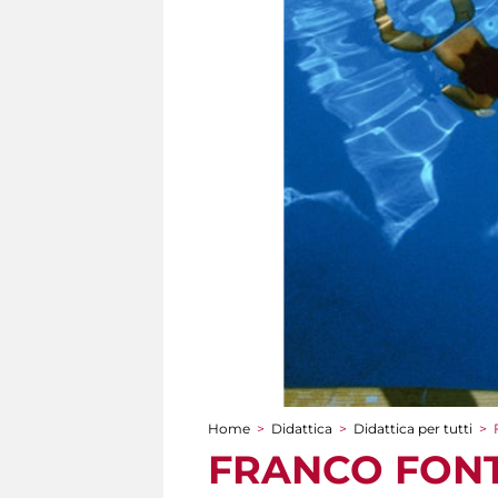
Home
>
Didattica
>
Didattica per tutti
>
Tu sei qui
FRANCO FONTAN