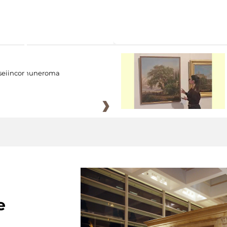
eiincomuneroma
e