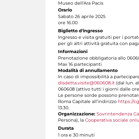
Museo dell'Ara Pacis
Orario
Sabato 26 aprile 2025
ore 16.00
Biglietto d'ingresso
Ingresso e visita gratuiti per i por
per gli altri attività gratuita con 
Informazioni
Prenotazione obbligatoria allo 060608
Max 16 partecipanti
Modalità di annullamento
In caso di impossibilità a partecipar
disdetta.visite@060608.it
(dal lun. a
060608 (attivo tutti i giorni dalle ore
Le persone sorde possono prenotare l
Roma Capitale all’indirizzo
https://c
13.30.
Organizzazione:
Sovrintendenza Ca
Persona), la
Cooperativa sociale onlu
Durata
1 ora e 30 minuti