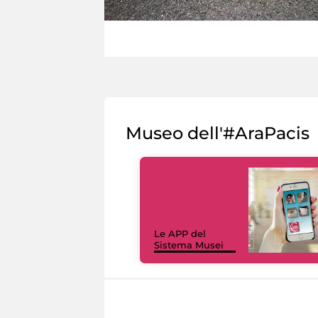
Museo dell'#AraPacis
Le APP del
Sistema Musei