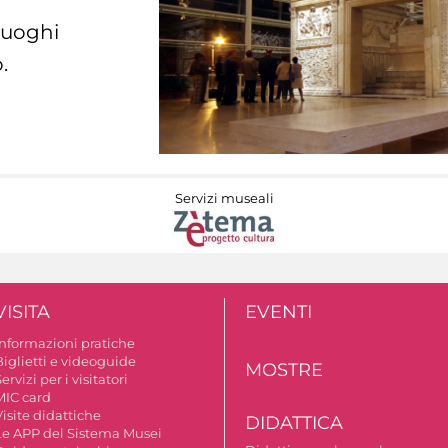
 luoghi
.
Servizi museali
VISITA
EVENTI
Informazioni pratiche
Biglietti e videoguide
MOSTRE
ervizi per i visitatori
MIC card
isite didattiche
DIDATTICA
Le APP del Sistema Musei