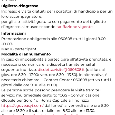
Biglietto d'ingresso
Ingresso e visita gratuiti per i portatori di handicap e per un
loro accompagnatore;
per gli altri attività gratuita con pagamento del biglietto
d’ingresso al museo secondo
tariffazione vigente
Informazioni
Prenotazione obbligatoria allo 060608 (tutti i giorni 9.00
-19.00)
Max 16 partecipanti
Modalità di annullamento
In caso di impossibilità a partecipare all’attività prenotata, è
necessario comunicare la disdetta tramite email al
seguente indirizzo:
disdetta.visite@060608.it
(dal lun. al
giov. ore 8.30 – 17.00/ ven. ore 8.30 – 13.30). In alternativa, è
necessario chiamare il Contact Center 060608 (attivo tutti i
giorni dalle ore 9.00 alle 19.00).
Le persone sorde possono prenotare la visita tramite il
servizio multimediale gratuito "CGS - Comunicazione
Globale per Sordi" di Roma Capitale all’indirizzo
https://cgs.veasyt.com/
dal lunedì al venerdì dalle ore 8.30
alle ore 18.30 e il sabato dalle ore 8.30 alle ore 13.30.