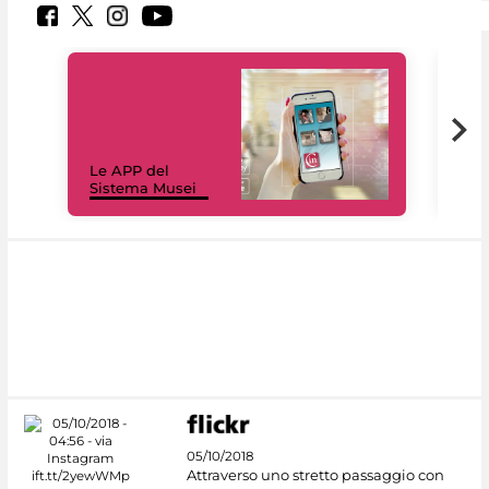
Il 
Le APP del
Mus
Sistema Musei
net
05/10/2018
Attraverso uno stretto passaggio con