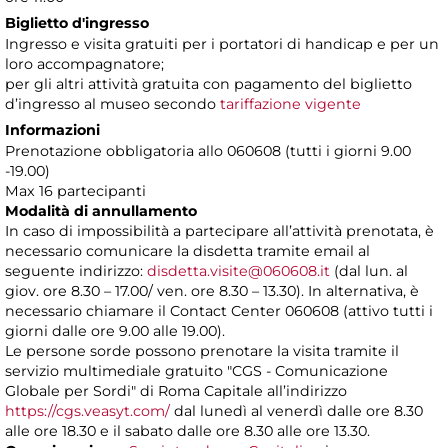
Biglietto d'ingresso
Ingresso e visita gratuiti per i portatori di handicap e per un
loro accompagnatore;
per gli altri attività gratuita con pagamento del biglietto
d’ingresso al museo secondo
tariffazione vigente
Informazioni
Prenotazione obbligatoria allo 060608 (tutti i giorni 9.00
-19.00)
Max 16 partecipanti
Modalità di annullamento
In caso di impossibilità a partecipare all’attività prenotata, è
necessario comunicare la disdetta tramite email al
seguente indirizzo:
disdetta.visite@060608.it
(dal lun. al
giov. ore 8.30 – 17.00/ ven. ore 8.30 – 13.30). In alternativa, è
necessario chiamare il Contact Center 060608 (attivo tutti i
giorni dalle ore 9.00 alle 19.00).
Le persone sorde possono prenotare la visita tramite il
servizio multimediale gratuito "CGS - Comunicazione
Globale per Sordi" di Roma Capitale all’indirizzo
https://cgs.veasyt.com/
dal lunedì al venerdì dalle ore 8.30
alle ore 18.30 e il sabato dalle ore 8.30 alle ore 13.30.