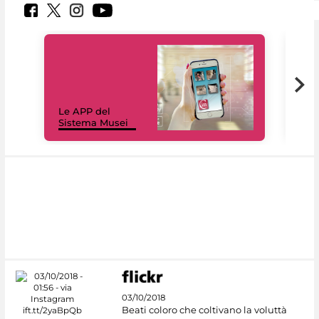
Il 
Le APP del
Mus
Sistema Musei
net
03/10/2018
Beati coloro che coltivano la voluttà