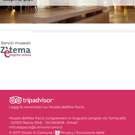
Servizi museali
Leggi le recensioni su:
Museo dell'Ara Pacis
Museo dell'Ara Pacis, lungotevere in Augusta (angolo via Tomacelli)
- 00100 Roma (RM) - Tel.060608 - Email:
info.arapacis@comune.roma.it
© 2017 Musei in Comune
/
Privacy
/
Esclusione delle