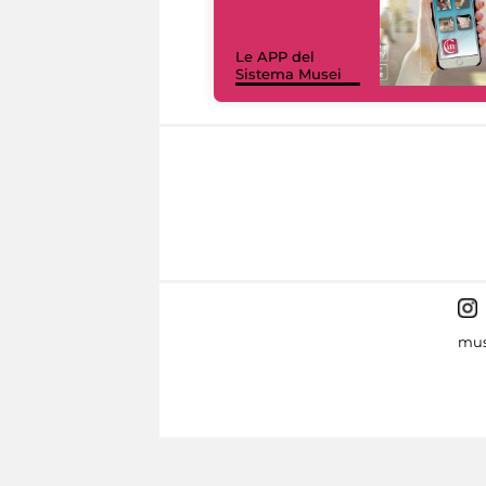
Le APP del
Sistema Musei
mus