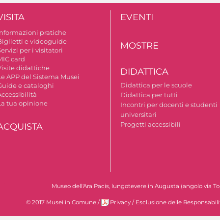
VISITA
EVENTI
Informazioni pratiche
Biglietti e videoguide
MOSTRE
ervizi per i visitatori
MIC card
isite didattiche
DIDATTICA
Le APP del Sistema Musei
Didattica per le scuole
Guide e cataloghi
ccessibilità
Didattica per tutti
La tua opinione
Incontri per docenti e studenti
universitari
Progetti accessibili
ACQUISTA
Museo dell'Ara Pacis, lungotevere in Augusta (angolo via To
© 2017 Musei in Comune
/
Privacy
/
Esclusione delle Responsabili