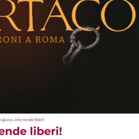
Il gioco…che rende liberi!
ende liberi!