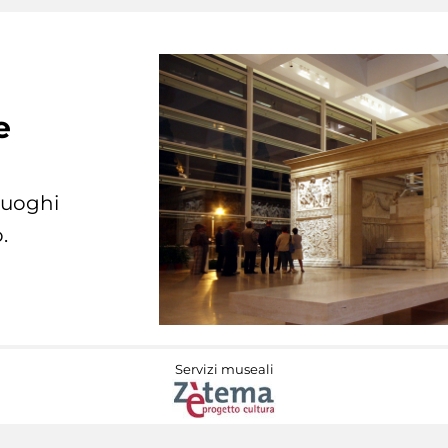
e
 luoghi
.
Servizi museali