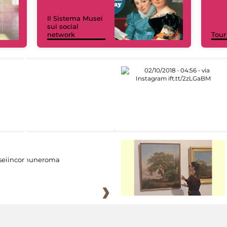
Il Sistema Musei
sui social
network
Tour
eiincomuneroma