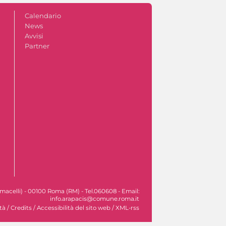
Calendario
News
Avvisi
Partner
macelli) - 00100 Roma (RM) - Tel.060608 - Email:
info.arapacis@comune.roma.it
tà
/
Credits
/
Accessibilità del sito web
/
XML-rss