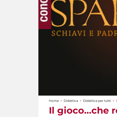
Home
>
Didattica
>
Didattica per tutti
>
Tu sei qui
Il gioco…che r