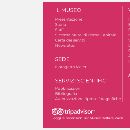
IL MUSEO
Presentazione
Storia
Staff
S
Sistema Musei di Roma Capitale
Carta dei servizi
V
Newsletter
A
SEDE
Il progetto Meier
SERVIZI SCIENTIFICI
Pubblicazioni
Bibliografia
Autorizzazione riprese fotografiche
Leggi le recensioni su:
Museo dell'Ara Pacis